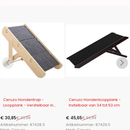
-9%
-10%
Ceruzo Hondentrap -
Ceruzo Hondenloopplank -
Loopplank - Verstelbaar in
Instelbaar van 34 tot 53 cm
Hoogte
€
30,85
€
33,99
€
45,65
€
50,99
Artikelnummer:
87428.3
Artikelnummer:
87429.0
Merk:
Ceruzo
Merk:
Ceruzo