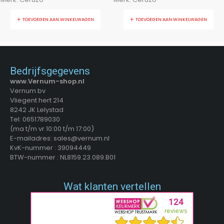
TOEVOEGEN AAN WINKELWAGEN
TOEVOEGEN AAN WINKELWAGEN
Bedrijfsgegevens
www.Vernum-shop.nl
Vernum bv
Vliegent hert 214
8242 JK Lelystad
Tel: 0651789030
(ma t/m vr 10:00 t/m 17:00)
E-mailadres: sales@vernum.nl
KvK-nummer : 39094449
BTW-nummer : NL8159.23.089.B01
Wat klanten vertellen