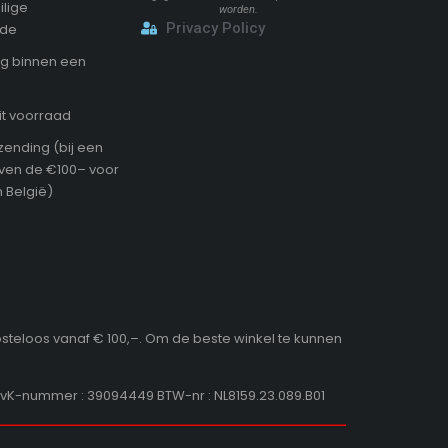
ilige
worden.
Privacy Policy
ode
g binnen een
it voorraad
zending (bij een
oven de €100– voor
 België)
osteloos vanaf € 100,–. Om de beste winkel te kunnen
KvK-nummer : 39094449 BTW-nr : NL8159.23.089.B01