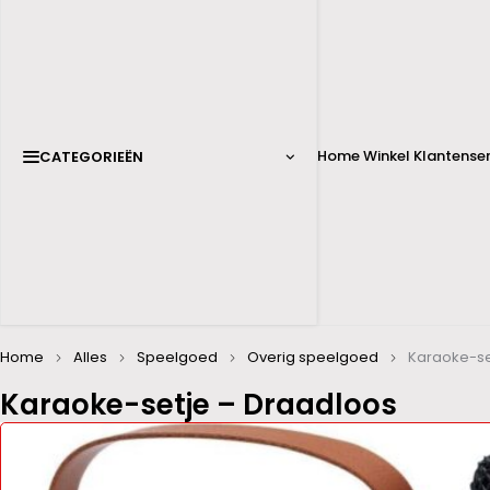
Home
Winkel
Klantenser
CATEGORIEËN
Home
Alles
Speelgoed
Overig speelgoed
Karaoke-se
Karaoke-setje – Draadloos