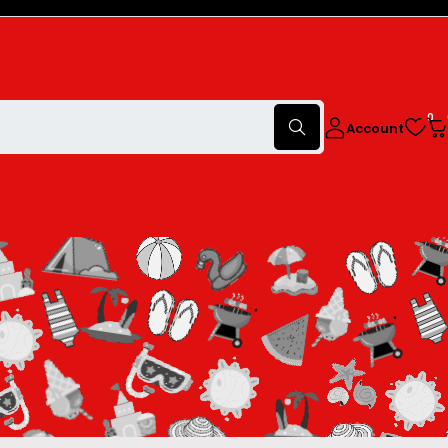
0
Account