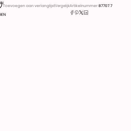
EN
Artikelnummer:
87707.7
Toevoegen aan verlanglijst
Vergelijk
GEN