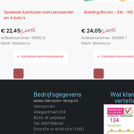
-10%
-11%
Speelset Autobaan met Lanceerder
Building Blocks - XXL - 100
en 4 Auto's
€
22,45
€
24,05
€
24,99
€
26,99
Artikelnummer:
81990.9
Artikelnummer:
60089.7
Merk:
Merkloos
Merk:
Merkloos
TOEVOEGEN AAN WINKELWAGEN
TOEVOEGEN AAN WINKE
Bedrijfsgegevens
Wat kla
vertell
www.Vernum-shop.nl
Vernum bv
Vliegent hert 214
8242 JK Lelystad
Tel: 0651789030
(ma t/m vr 10:00 t/m 17:00)