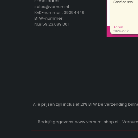
E-mailadres:
sales@vernum.nl
KvK-nummer : 39094449
BTW-nummer :
NL8159.23.089.B01
Alle prijzen zijn inclusief 21% BTW De verzending b
Bedrijfsgegevens: www.vernum-shop.nl - Vernum b