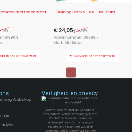
-11%
utobaan met Lanceerder
Building Blocks - XXL - 100 stuks
€
24,05
4,99
€
26,99
er:
81990.9
Artikelnummer:
60089.7
os
Merk:
Merkloos
VOEGEN AAN WINKELWAGEN
TOEVOEGEN AAN WINKELWAGEN
ons
Veiligheid en privacy
Stichting Webshop
Communicatie met de website is
versleuteld. Veilige verbindingen met
rijzen
256 bits TLS-versleuteling. Je
vertrouwelijke informatie wordt
 advies
versleuteld verzonden, zodat je
gegevens niet onderschept kunnen