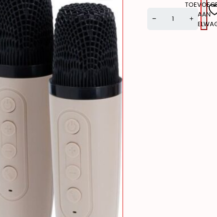
TOEVOEG
AAN
WINKELWA
Alternative: