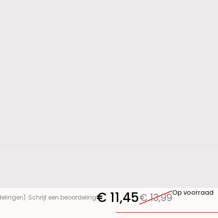
Op voorraad
€
11,45
€
13,99
delingen)
Schrijf een beoordeling