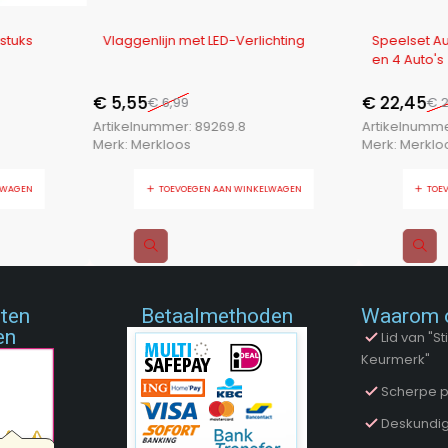
-21%
-10%
 stuks
Vlaggenlijn met LED-Verlichting
Speelset A
en 4 Auto's
€
5,55
€
22,45
€
6,99
€
2
Artikelnummer:
89269.8
Artikelnumm
Merk:
Merkloos
Merk:
Merklo
LWAGEN
TOEVOEGEN AAN WINKELWAGEN
TOE
nten
Betaalmethoden
Waarom 
en
Lid van "
Keurmerk"
Scherpe p
Deskundig