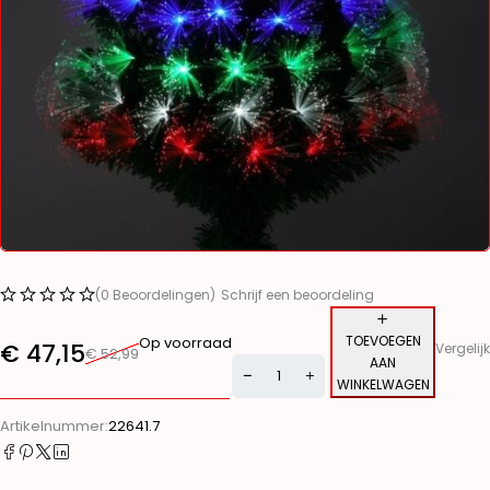
(0 Beoordelingen)
Schrijf een beoordeling
TOEVOEGEN
Op voorraad
€
47,15
Vergelijk
€
52,99
AAN
WINKELWAGEN
Alternative:
Artikelnummer:
22641.7