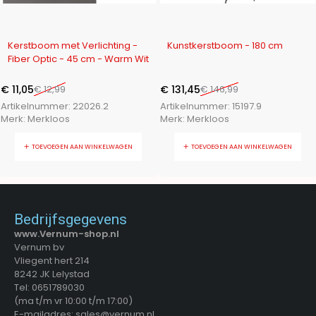
-15%
-11%
Kerstboom met Verlichting -
Kunstkerstboom - 180 cm
Fiber Optic - 45 cm - Warm Wit
€
11,05
€
12,99
€
131,45
€
146,99
Artikelnummer:
22026.2
Artikelnummer:
15197.9
Merk:
Merkloos
Merk:
Merkloos
TOEVOEGEN AAN WINKELWAGEN
TOEVOEGEN AAN WINKELWAGEN
Bedrijfsgegevens
www.Vernum-shop.nl
Vernum bv
Vliegent hert 214
8242 JK Lelystad
Tel: 0651789030
(ma t/m vr 10:00 t/m 17:00)
E-mailadres: sales@vernum.nl