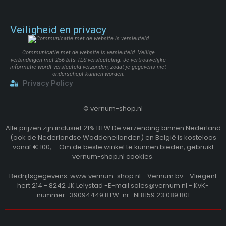
Veiligheid en privacy
Communicatie met de website is versleuteld. Veilige
verbindingen met 256 bits TLS-versleuteling. Je vertrouwelijke
informatie wordt versleuteld verzonden, zodat je gegevens niet
onderschept kunnen worden.
Privacy Policy
©
vernum-shop.nl
Alle prijzen zijn inclusief 21% BTW De verzending binnen Nederland
(ook de Nederlandse Waddeneilanden) en België is kosteloos
vanaf € 100,–. Om de beste winkel te kunnen bieden, gebruikt
vernum-shop.nl cookies.
Bedrijfsgegevens: www.vernum-shop.nl - Vernum bv - Vliegent
hert 214 - 8242 JK Lelystad -E-mail:sales@vernum.nl - KvK-
nummer : 39094449 BTW-nr : NL8159.23.089.B01