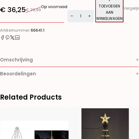
TOEVOEGEN
Op voorraad
€
36,25
Vergelijk
€
39,99
AAN
WINKELWAGEN
Alternative:
Artikelnummer:
66641.1
Omschrijving
Beoordelingen
Related Products