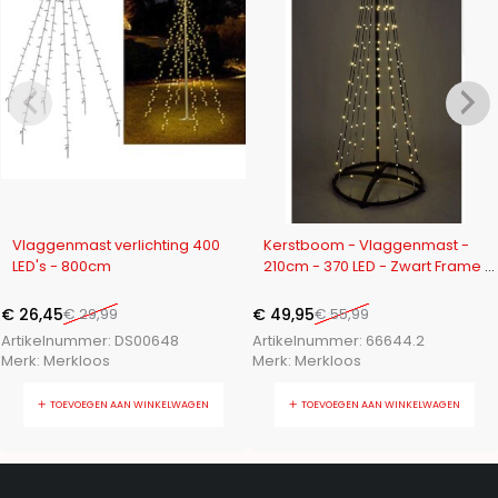
-12%
-11%
Vlaggenmast verlichting 400
Kerstboom - Vlaggenmast -
LED's - 800cm
210cm - 370 LED - Zwart Frame -
Warm Wit
€
26,45
€
29,99
€
49,95
€
55,99
Artikelnummer:
DS00648
Artikelnummer:
66644.2
Merk:
Merkloos
Merk:
Merkloos
TOEVOEGEN AAN WINKELWAGEN
TOEVOEGEN AAN WINKELWAGEN