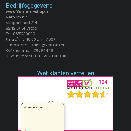
Bedrijfsgegevens
www.Vernum-shop.nl
Vernum bv
Vliegent hert 214
8242 JK Lelystad
Tel: 0651789030
(ma t/m vr 10:00 t/m 17:00)
E-mailadres: sales@vernum.nl
KvK-nummer : 39094449
BTW-nummer : NL8159.23.089.B01
Wat klanten vertellen