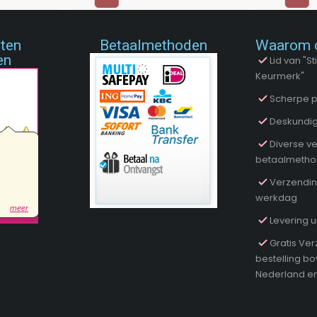
nten
Betaalmethoden
Waarom 
en
Lid van "
Keurmerk"
Scherpe p
Deskundig
Diverse ve
betaalmeth
Verzendin
werkdag
Levering u
Gratis Ver
bestelling b
Nederland en