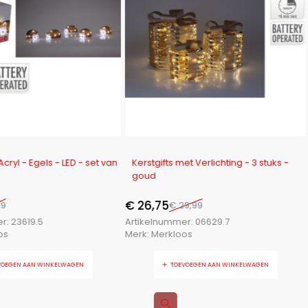
-11%
Acryl - Egels - LED - set van
Kerstgifts met Verlichting - 3 stuks -
goud
€
26,75
99
€
29,99
er:
23619.5
Artikelnummer:
06629.7
os
Merk:
Merkloos
VOEGEN AAN WINKELWAGEN
TOEVOEGEN AAN WINKELWAGEN