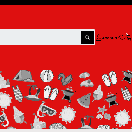
0
Account