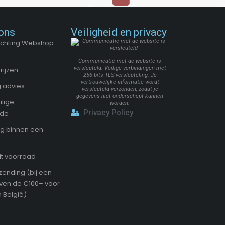
ons
Veiligheid en privacy
Stichting Webshop
Communicatie met de website is
versleuteld. Veilige verbindingen met
rijzen
256 bits TLS-versleuteling. Je
vertrouwelijke informatie wordt
 advies
versleuteld verzonden, zodat je
gegevens niet onderschept kunnen
ilige
worden.
Privacy Policy
ode
g binnen een
it voorraad
zending (bij een
oven de €100– voor
 België)