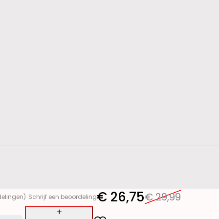
€
26,75
€
29,99
delingen)
Schrijf een beoordeling