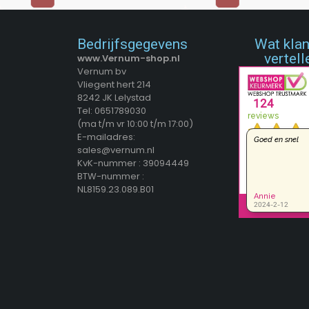
Bedrijfsgegevens
Wat kla
vertell
www.Vernum-shop.nl
Vernum bv
Vliegent hert 214
8242 JK Lelystad
Tel: 0651789030
(ma t/m vr 10:00 t/m 17:00)
E-mailadres:
sales@vernum.nl
KvK-nummer : 39094449
BTW-nummer :
NL8159.23.089.B01