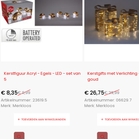
-16%
-11%
Kerstfiguur Acryl - Egels - LED - set van
Kerstgifts met Verlichting 
5
goud
€
8,35
€
26,75
€
9,99
€
29,99
Artikelnummer:
23619.5
Artikelnummer:
06629.7
Merk:
Merkloos
Merk:
Merkloos
TOEVOEGEN AAN WINKELWAGEN
TOEVOEGEN AAN WINKE