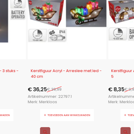
-9%
-16%
- 3 stuks -
Kerstfiguur Acryl - Arreslee met led -
Kerstfiguur 
40 cm
5
€
36,25
€
8,35
€
39,99
€
9,
Artikelnummer:
22797.1
Artikelnumm
Merk:
Merkloos
Merk:
Merklo
LWAGEN
TOEVOEGEN AAN WINKELWAGEN
TOE