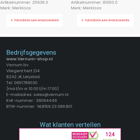
Artikelnummer:
25936.0
Artikelnummer:
81050.0
Merk:
Merkloos
Merk:
Merkloos
TOEVOEGEN AAN WINKELWAGEN
TOEVOEGEN AAN WINKELWAGEN
Bedrijfsgegevens
www.Vernum-shop.nl
Vernum bv
Vliegent hert 214
8242 JK Lelystad
Tel: 0651789030
(ma t/m vr 10:00 t/m 17:00)
E-mailadres: sales@vernum.nl
KvK-nummer : 39094449
BTW-nummer : NL8159.23.089.B01
Wat klanten vertellen