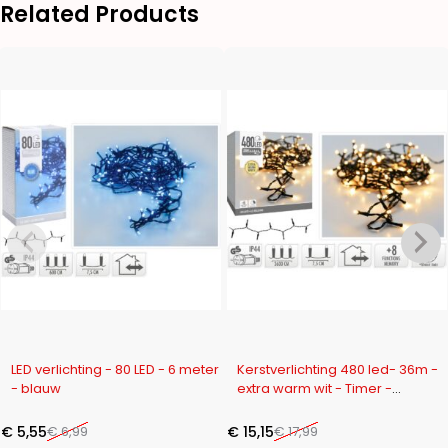
Related Products
-21%
-16%
LED verlichting - 80 LED - 6 meter
Kerstverlichting 480 led- 36m -
- blauw
extra warm wit - Timer -
Lichtfuncties - Geheugen -
Buiten
€
5,55
€
6,99
€
15,15
€
17,99