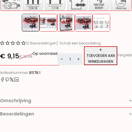
(0 Beoordelingen)
Schrijf een beoordeling
Op voorraad
€
9,15
Vergelijk
TOEVOEGEN AAN
€
10,99
WINKELWAGEN
Alternative:
Artikelnummer:
81178.1
Omschrijving
Beoordelingen