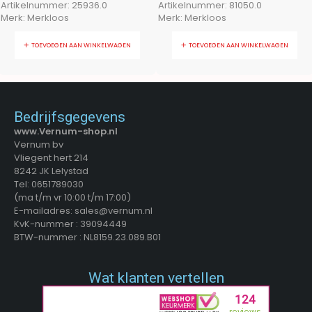
Artikelnummer:
25936.0
Artikelnummer:
81050.0
Merk:
Merkloos
Merk:
Merkloos
TOEVOEGEN AAN WINKELWAGEN
TOEVOEGEN AAN WINKELWAGEN
Bedrijfsgegevens
www.Vernum-shop.nl
Vernum bv
Vliegent hert 214
8242 JK Lelystad
Tel: 0651789030
(ma t/m vr 10:00 t/m 17:00)
E-mailadres: sales@vernum.nl
KvK-nummer : 39094449
BTW-nummer : NL8159.23.089.B01
Wat klanten vertellen