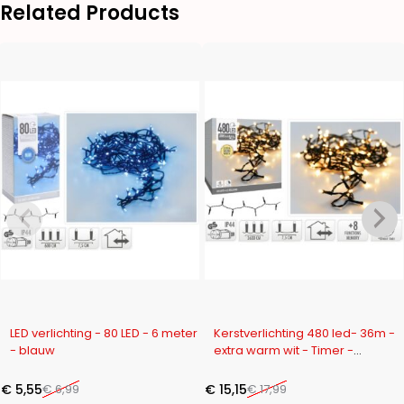
Related Products
-21%
-16%
LED verlichting - 80 LED - 6 meter
Kerstverlichting 480 led- 36m -
- blauw
extra warm wit - Timer -
Lichtfuncties - Geheugen -
Buiten
€
5,55
€
6,99
€
15,15
€
17,99