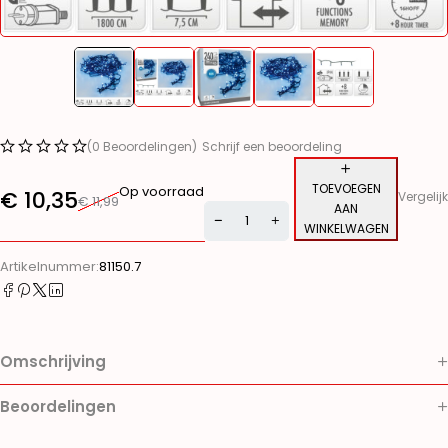
(0 Beoordelingen)
Schrijf een beoordeling
TOEVOEGEN
Op voorraad
€
10,35
Vergelijk
€
11,99
AAN
WINKELWAGEN
Alternative:
Artikelnummer:
81150.7
Omschrijving
Beoordelingen