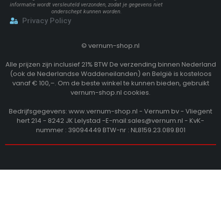
informatie wordt versleuteld verzonden, zodat je gegevens niet
onderschept kunnen worden.
Privacy Policy
©
vernum-shop.nl
Alle prijzen zijn inclusief 21% BTW De verzending binnen Nederland
(ook de Nederlandse Waddeneilanden) en België is kosteloos
vanaf € 100,–. Om de beste winkel te kunnen bieden, gebruikt
vernum-shop.nl cookies.
Bedrijfsgegevens: www.vernum-shop.nl - Vernum bv - Vliegent
hert 214 - 8242 JK Lelystad -E-mail:sales@vernum.nl - KvK-
nummer : 39094449 BTW-nr : NL8159.23.089.B01