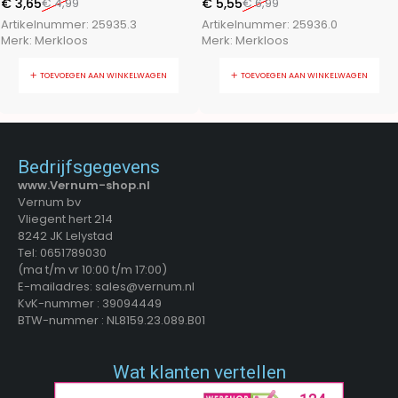
€
3,65
€
4,99
€
5,55
€
6,99
Artikelnummer:
25935.3
Artikelnummer:
25936.0
Merk:
Merkloos
Merk:
Merkloos
TOEVOEGEN AAN WINKELWAGEN
TOEVOEGEN AAN WINKELWAGEN
Bedrijfsgegevens
www.Vernum-shop.nl
Vernum bv
Vliegent hert 214
8242 JK Lelystad
Tel: 0651789030
(ma t/m vr 10:00 t/m 17:00)
E-mailadres: sales@vernum.nl
KvK-nummer : 39094449
BTW-nummer : NL8159.23.089.B01
Wat klanten vertellen