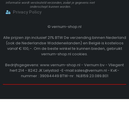
informatie wordt versleuteld verzonden, zodat je gegevens niet
onderschept kunnen worden.
Privacy Policy
©
vernum-shop.nl
Alle prijzen zijn inclusief 21% BTW De verzending binnen Nederland
(ook de Nederlandse Waddeneilanden) en België is kosteloos
vanaf € 100,–. Om de beste winkel te kunnen bieden, gebruikt
vernum-shop.nl cookies.
Bedrijfsgegevens: www.vernum-shop.nl - Vernum bv - Vliegent
hert 214 - 8242 JK Lelystad -E-mail:sales@vernum.nl - KvK-
nummer : 39094449 BTW-nr : NL8159.23.089.B01