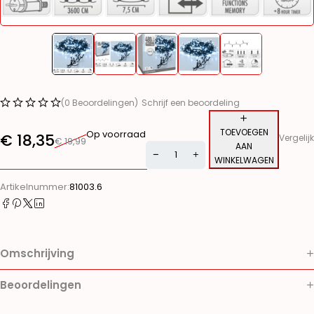
(0 Beoordelingen)
Schrijf een beoordeling
TOEVOEGEN
Op voorraad
€
18,35
Vergelijk
€
19,99
AAN
WINKELWAGEN
Alternative:
Artikelnummer:
81003.6
Omschrijving
Beoordelingen