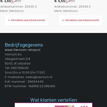
€
3,65
€
4,99
€
5,55
€
6,99
Artikelnummer:
25935.3
Artikelnummer:
25936.0
Merk:
Merkloos
Merk:
Merkloos
TOEVOEGEN AAN WINKELWAGEN
TOEVOEGEN AAN WINKELWAGEN
Bedrijfsgegevens
www.Vernum-shop.nl
Vernum bv
Vliegent hert 214
8242 JK Lelystad
Tel: 0651789030
(ma t/m vr 10:00 t/m 17:00)
E-mailadres: sales@vernum.nl
KvK-nummer : 39094449
BTW-nummer : NL8159.23.089.B01
Wat klanten vertellen