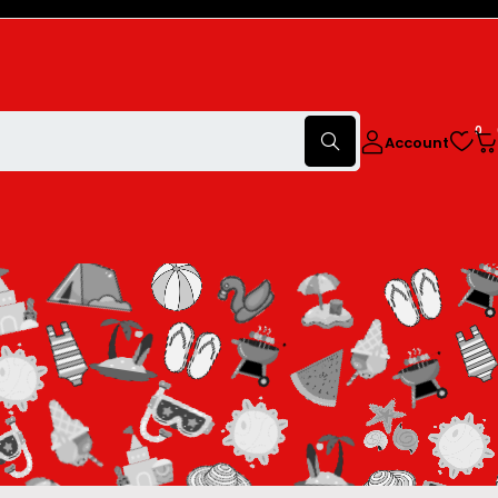
0
Account