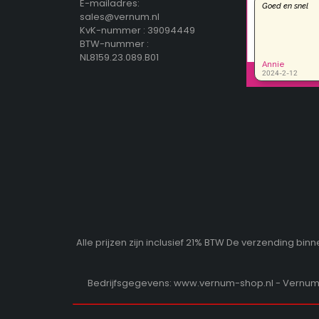
E-mailadres:
sales@vernum.nl
KvK-nummer : 39094449
BTW-nummer :
NL8159.23.089.B01
Alle prijzen zijn inclusief 21% BTW De verzending b
Bedrijfsgegevens: www.vernum-shop.nl - Vernum b