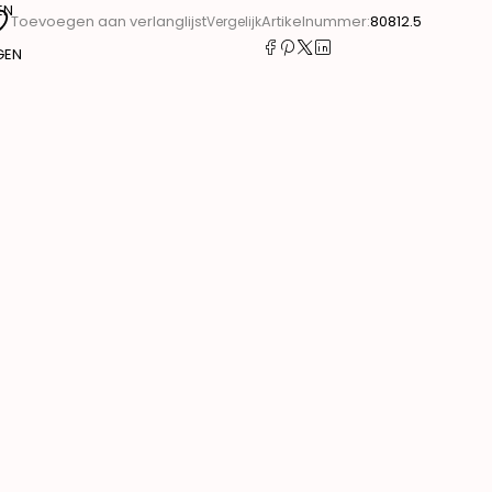
EN
Artikelnummer:
80812.5
Toevoegen aan verlanglijst
Vergelijk
GEN