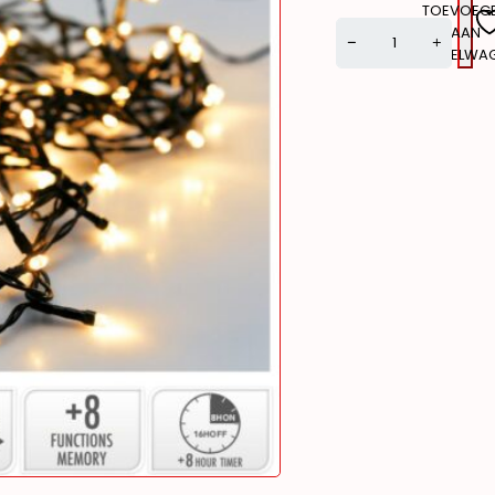
TOEVOEG
AAN
WINKELWA
Alternative: