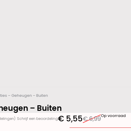
ncties – Geheugen – Buiten
eheugen – Buiten
Op voorraad
€
5,55
€
6,99
delingen)
Schrijf een beoordeling