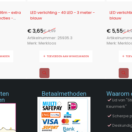
-27%
-21%
 36m - extra
LED verlichting - 40 LED - 3 meter -
LED verlicht
ncties -
blauw
blauw
€
3,65
€
5,55
€
4,99
€
6,
Artikelnummer:
25935.3
Artikelnumm
Merk:
Merkloos
Merk:
Merklo
LWAGEN
TOEVOEGEN AAN WINKELWAGEN
TOE
nten
Betaalmethoden
Waarom 
en
Lid van "
Keurmerk"
Scherpe p
Deskundig