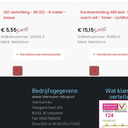
-21%
-16%
LED verlichting - 80 LED - 6 meter -
Kerstverlichting 480 led-
blauw
warm wit - Timer - Lichtfu
Geheugen - Buiten
€
5,55
€
15,15
€
6,99
€
17,99
Artikelnummer:
25936.0
Artikelnummer:
81050.0
Merk:
Merkloos
Merk:
Merkloos
TOEVOEGEN AAN WINKELWAGEN
TOEVOEGEN AAN WINKE
Bedrijfsgegevens
Wat kla
vertell
www.Vernum-shop.nl
Vernum bv
Vliegent hert 214
8242 JK Lelystad
Tel: 0651789030
(ma t/m vr 10:00 t/m 17:00)