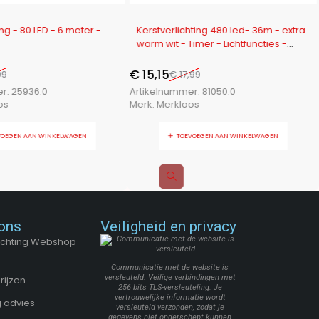
-16%
ing - 80 LED - 6 meter -
Kerstverlichting 480 led- 36m - extra
warm wit - Timer - Lichtfuncties -
Geheugen - Buiten
€
15,15
99
€
17,99
er:
25936.0
Artikelnummer:
81050.0
os
Merk:
Merkloos
VOEGEN AAN WINKELWAGEN
TOEVOEGEN AAN WINKELWAGEN
ons
Veiligheid en privacy
Stichting Webshop
Communicatie met de website is
versleuteld. Veilige verbindingen met
rijzen
256 bits TLS-versleuteling. Je
vertrouwelijke informatie wordt
 advies
versleuteld verzonden, zodat je
gegevens niet onderschept kunnen