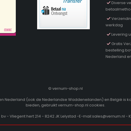
Diverse ve
betaalmeth
Verzendin
werkdag
Levering u
Gratis Ver
bestelling b
Nederland en
©
vernum-shop.nl
innen Nederland (ook de Nederlandse Waddeneilanden) en België is k
bieden, gebruikt vernum-shop.nl cookies.
v - Vliegent hert 214 - 8242 JK Lelystad -E-mail:sales@vernum.nl - 