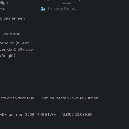
ilige
worden.
Privacy Policy
ode
g binnen een
it voorraad
zending (bij een
oven de €100– voor
 België)
osteloos vanaf € 100,–. Om de beste winkel te kunnen
KvK-nummer : 39094449 BTW-nr : NL8159.23.089.B01