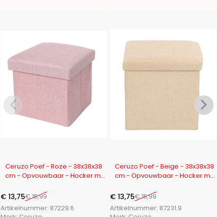
-14%
-14%
Ceruzo Poef - Roze - 38x38x38
Ceruzo Poef - Beige - 38x38x38
cm - Opvouwbaar - Hocker met
cm - Opvouwbaar - Hocker met
Opbergruimte
Opbergruimte
€
13,75
€
15,99
€
13,75
€
15,99
Artikelnummer:
87229.6
Artikelnummer:
87231.9
Merk:
Ceruzo
Merk:
Ceruzo