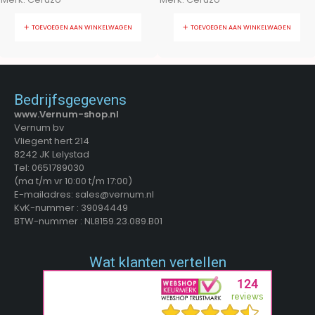
TOEVOEGEN AAN WINKELWAGEN
TOEVOEGEN AAN WINKELWAGEN
Bedrijfsgegevens
www.Vernum-shop.nl
Vernum bv
Vliegent hert 214
8242 JK Lelystad
Tel: 0651789030
(ma t/m vr 10:00 t/m 17:00)
E-mailadres: sales@vernum.nl
KvK-nummer : 39094449
BTW-nummer : NL8159.23.089.B01
Wat klanten vertellen