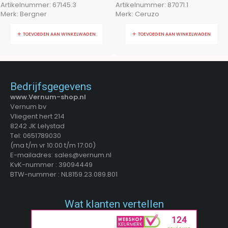
Artikelnummer:
67145.3
Artikelnummer:
87071.1
Merk:
Bergner
Merk:
Ceruzo
TOEVOEGEN AAN WINKELWAGEN
TOEVOEGEN AAN WINKELWAGEN
Bedrijfsgegevens
www.Vernum-shop.nl
Vernum bv
Vliegent hert 214
8242 JK Lelystad
Tel: 0651789030
(ma t/m vr 10:00 t/m 17:00)
E-mailadres: sales@vernum.nl
KvK-nummer : 39094449
BTW-nummer : NL8159.23.089.B01
Wat klanten vertellen