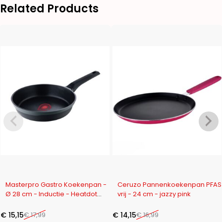
Related Products
-16%
-17%
Masterpro Gastro Koekenpan -
Ceruzo Pannenkoekenpan PFAS
Ø 28 cm - Inductie - Heatdot
vrij - 24 cm - jazzy pink
Technology Indicator -
duurzaam
€
15,15
€
17,99
€
14,15
€
16,99