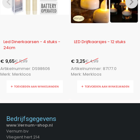
-20%
-35%
Led Dinerkaarsen - 4 stuks -
LED Drijfkaarsjes - 12 stuks
24cm
€
9,65
€
11,99
€
3,25
€
4,99
Artikelnummer:
DS98606
Artikelnummer:
87177.0
Merk:
Merkloos
Merk:
Merkloos
TOEVOEGEN AAN WINKELWAGEN
TOEVOEGEN AAN WINKELWAGEN
Bedrijfsgegevens
www.Vernum-shop.nl
Vernum bv
Vliegent hert 214