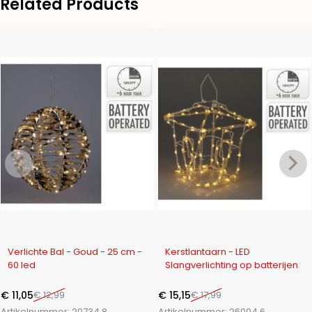
Related Products
-15%
-16%
Verlichte Bal - Goud - 25 cm -
Kerstlantaarn - LED
60 led
Slangverlichting op batterijen
€
11,05
€
12,99
€
15,15
€
17,99
Artikelnummer:
20734.8
Artikelnummer:
26004.6