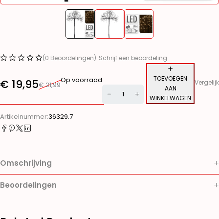
(0 Beoordelingen)
Schrijf een beoordeling
TOEVOEGEN
Op voorraad
€
19,95
Vergelijk
€
21,99
AAN
WINKELWAGEN
Alternative:
Artikelnummer:
36329.7
Omschrijving
Beoordelingen