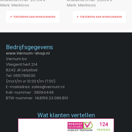
Merk:
Merkloos
Merk:
Merkloos
TOEVOEGEN AAN WINKELWAGEN
TOEVOEGEN AAN WINKELWAGEN
Bedrijfsgegevens
www.Vernum-shop.nl
Vernum bv
Vliegent hert 214
8242 JK Lelystad
Tel: 0651789030
(ma t/m vr 10:00 t/m 17:00)
E-mailadres: sales@vernum.nl
KvK-nummer : 39094449
BTW-nummer : NL8159.23.089.B01
Wat klanten vertellen