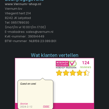
www.Vernum-shop.nl
Vernum bv
Vliegent hert 214
8242 JK Lelystad
Tel: 0651789030
(ma t/m vr 10:00 t/m 17:00)
E-mailadres: sales@vernum.nl
KvK-nummer : 39094449
BTW-nummer : NL8159.23.089.B01
Wat klanten vertellen