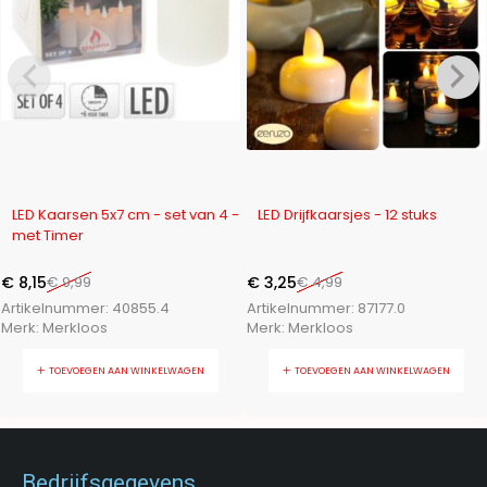
-18%
-35%
LED Kaarsen 5x7 cm - set van 4 -
LED Drijfkaarsjes - 12 stuks
met Timer
€
8,15
€
9,99
€
3,25
€
4,99
Artikelnummer:
40855.4
Artikelnummer:
87177.0
Merk:
Merkloos
Merk:
Merkloos
TOEVOEGEN AAN WINKELWAGEN
TOEVOEGEN AAN WINKELWAGEN
Bedrijfsgegevens