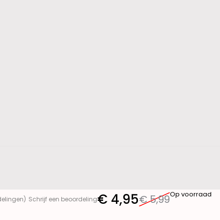
Op voorraad
€
4,95
€
5,99
delingen)
Schrijf een beoordeling