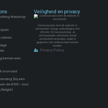
ons
Veiligheid en privacy
Stichting Webshop
Communicatie met de website is
versleuteld. Veilige verbindingen met
rijzen
256 bits TLS-versleuteling. Je
vertrouwelijke informatie wordt
 advies
versleuteld verzonden, zodat je
gegevens niet onderschept kunnen
ilige
worden.
Privacy Policy
ode
g binnen een
it voorraad
zending (bij een
oven de €100– voor
 België)