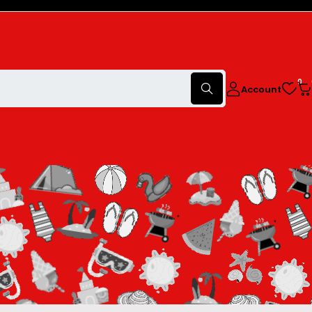
0
Account