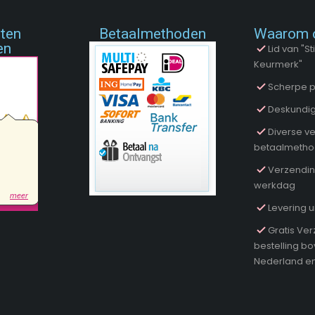
nten
Betaalmethoden
Waarom 
en
Lid van "
Keurmerk"
Scherpe p
Deskundig
Diverse ve
betaalmeth
Verzendin
werkdag
Levering u
Gratis Ver
bestelling b
Nederland en