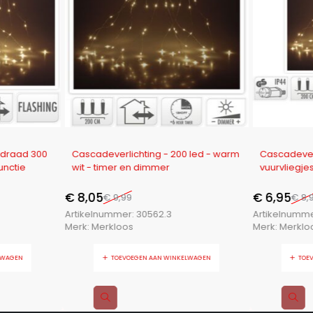
-19%
-23%
rdraad 300
Cascadeverlichting - 200 led - warm
Cascadever
unctie
wit - timer en dimmer
€
8,05
€
6,95
€
9,99
€
8,
Artikelnummer:
30562.3
Artikelnumm
Merk:
Merkloos
Merk:
Merklo
LWAGEN
TOEVOEGEN AAN WINKELWAGEN
TOE