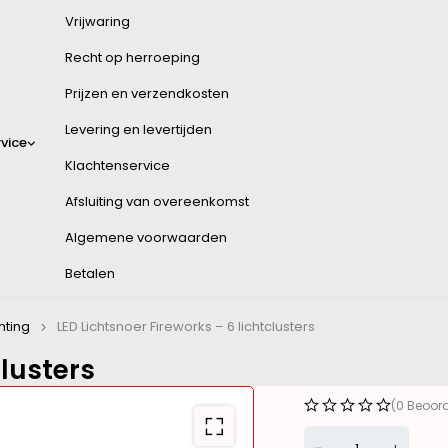
Vrijwaring
Recht op herroeping
Prijzen en verzendkosten
Levering en levertijden
vice
Klachtenservice
Afsluiting van overeenkomst
Algemene voorwaarden
Betalen
hting
LED Lichtsnoer Fireworks – 6 lichtclusters
clusters
(0 Beoor