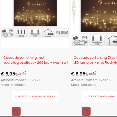
-23%
-23%
Cascadeverlichting met
Cascadeverlichting Zilve
vuurvliegjeseffect - 200 led - warm wit
LED lampjes - met Flash-f
€
6,95
€
6,95
€
8,99
€
8,99
Artikelnummer:
35235.1
Artikelnummer:
35237.5
Merk:
Merkloos
Merk:
Merkloos
TOEVOEGEN AAN WINKELWAGEN
TOEVOEGEN AAN WINKE