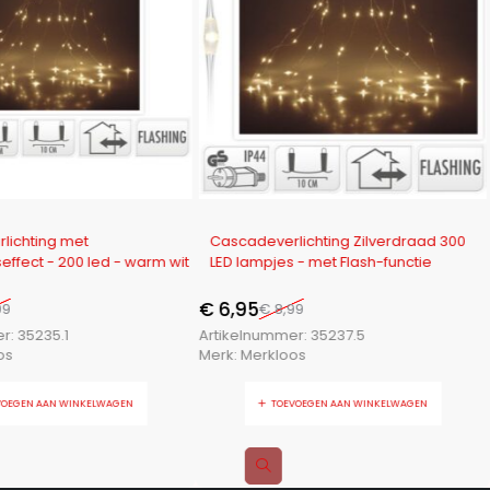
-23%
lichting met
Cascadeverlichting Zilverdraad 300
vuurvliegjeseffect - 200 led - warm wit
LED lampjes - met Flash-functie
€
6,95
99
€
8,99
er:
35235.1
Artikelnummer:
35237.5
os
Merk:
Merkloos
VOEGEN AAN WINKELWAGEN
TOEVOEGEN AAN WINKELWAGEN