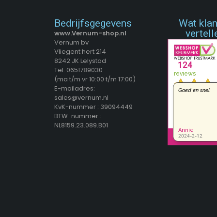
Bedrijfsgegevens
Wat kla
vertell
www.Vernum-shop.nl
Vernum bv
Vliegent hert 214
8242 JK Lelystad
Tel: 0651789030
(ma t/m vr 10:00 t/m 17:00)
E-mailadres:
sales@vernum.nl
KvK-nummer : 39094449
BTW-nummer :
NL8159.23.089.B01