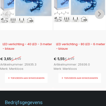
-27%
-21%
LED verlichting - 40 LED - 3 meter
LED verlichting - 80 LED - 6 meter
- blauw
- blauw
€
3,65
€
4,99
€
5,55
€
6,99
Artikelnummer:
25935.3
Artikelnummer:
25936.0
Merk:
Merkloos
Merk:
Merkloos
TOEVOEGEN AAN WINKELWAGEN
TOEVOEGEN AAN WINKELWAGEN
Bedrijfsgegevens