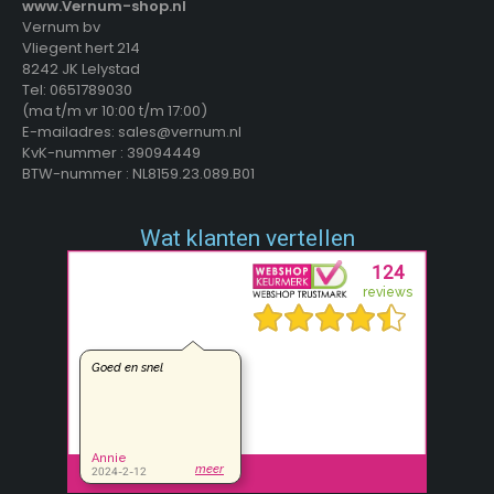
www.Vernum-shop.nl
Vernum bv
Vliegent hert 214
8242 JK Lelystad
Tel: 0651789030
(ma t/m vr 10:00 t/m 17:00)
E-mailadres: sales@vernum.nl
KvK-nummer : 39094449
BTW-nummer : NL8159.23.089.B01
Wat klanten vertellen