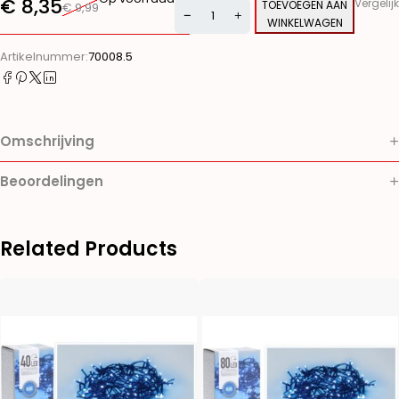
€
8,35
Vergelijk
TOEVOEGEN AAN
€
9,99
WINKELWAGEN
Alternative:
Artikelnummer:
70008.5
Omschrijving
Beoordelingen
Related Products