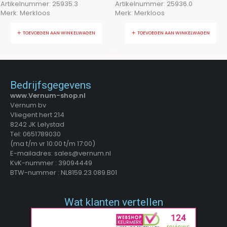
Artikelnummer:
25935.3
Artikelnummer:
25936.0
Merk:
Merkloos
Merk:
Merkloos
TOEVOEGEN AAN WINKELWAGEN
TOEVOEGEN AAN WINKELWAGEN
Bedrijfsgegevens
www.Vernum-shop.nl
Vernum bv
Vliegent hert 214
8242 JK Lelystad
Tel: 0651789030
(ma t/m vr 10:00 t/m 17:00)
E-mailadres: sales@vernum.nl
KvK-nummer : 39094449
BTW-nummer : NL8159.23.089.B01
Wat klanten vertellen