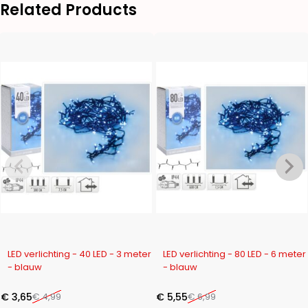
Related Products
-27%
-21%
LED verlichting - 40 LED - 3 meter
LED verlichting - 80 LED - 6 meter
- blauw
- blauw
€
3,65
€
4,99
€
5,55
€
6,99