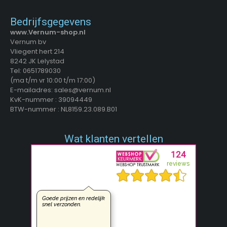
Bedrijfsgegevens
www.Vernum-shop.nl
Vernum bv
Vliegent hert 214
8242 JK Lelystad
Tel: 0651789030
(ma t/m vr 10:00 t/m 17:00)
E-mailadres: sales@vernum.nl
KvK-nummer : 39094449
BTW-nummer : NL8159.23.089.B01
Wat klanten vertellen