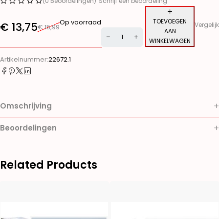
(0 Beoordelingen)
Schrijf een beoordeling
TOEVOEGEN
Op voorraad
€
13,75
Vergelijk
€
15,99
AAN
WINKELWAGEN
Alternative:
Artikelnummer:
22672.1
Omschrijving
Beoordelingen
Related Products