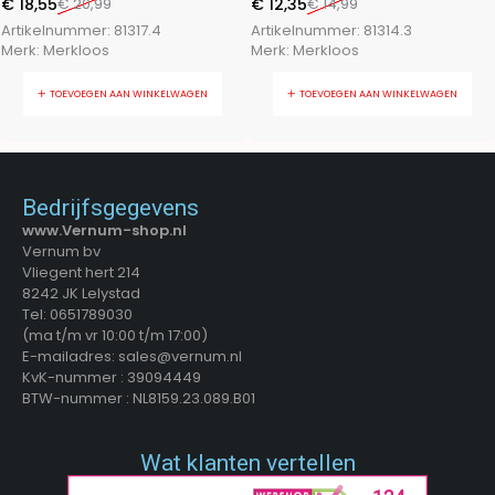
€
18,55
€
20,99
€
12,35
€
14,99
Artikelnummer:
81317.4
Artikelnummer:
81314.3
Merk:
Merkloos
Merk:
Merkloos
TOEVOEGEN AAN WINKELWAGEN
TOEVOEGEN AAN WINKELWAGEN
Bedrijfsgegevens
www.Vernum-shop.nl
Vernum bv
Vliegent hert 214
8242 JK Lelystad
Tel: 0651789030
(ma t/m vr 10:00 t/m 17:00)
E-mailadres: sales@vernum.nl
KvK-nummer : 39094449
BTW-nummer : NL8159.23.089.B01
Wat klanten vertellen