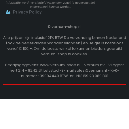
informatie wordt versleuteld verzonden, zodat je gegevens niet
onderschept kunnen worden.
Privacy Policy
©
vernum-shop.nl
Alle prijzen zijn inclusief 21% BTW De verzending binnen Nederland
(ook de Nederlandse Waddeneilanden) en België is kosteloos
vanaf € 100,–. Om de beste winkel te kunnen bieden, gebruikt
vernum-shop.nl cookies.
Bedrijfsgegevens: www.vernum-shop.nl - Vernum bv - Vliegent
hert 214 - 8242 JK Lelystad -E-mail:sales@vernum.nl - KvK-
nummer : 39094449 BTW-nr : NL8159.23.089.B01