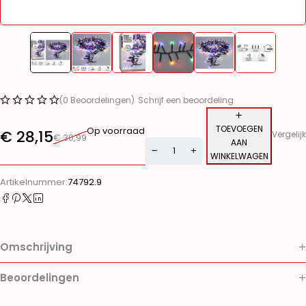
(0 Beoordelingen)
Schrijf een beoordeling
TOEVOEGEN
Op voorraad
€
28,15
Vergelijk
€
30,99
AAN
WINKELWAGEN
Alternative:
Artikelnummer:
74792.9
Omschrijving
Beoordelingen