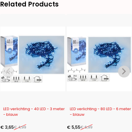
Related Products
-27%
-21%
LED verlichting - 40 LED - 3 meter
LED verlichting - 80 LED - 6 meter
- blauw
- blauw
€
3,65
€
4,99
€
5,55
€
6,99