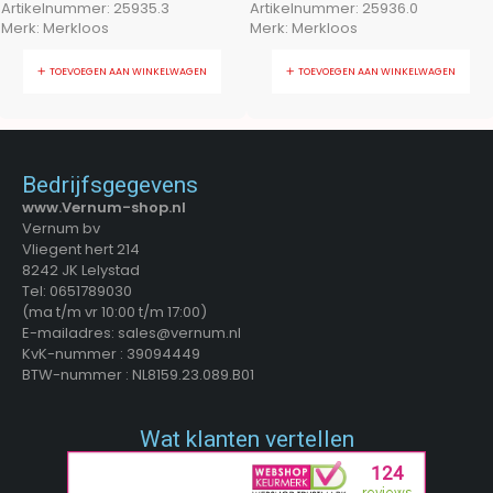
Artikelnummer:
25935.3
Artikelnummer:
25936.0
Merk:
Merkloos
Merk:
Merkloos
TOEVOEGEN AAN WINKELWAGEN
TOEVOEGEN AAN WINKELWAGEN
Bedrijfsgegevens
www.Vernum-shop.nl
Vernum bv
Vliegent hert 214
8242 JK Lelystad
Tel: 0651789030
(ma t/m vr 10:00 t/m 17:00)
E-mailadres: sales@vernum.nl
KvK-nummer : 39094449
BTW-nummer : NL8159.23.089.B01
Wat klanten vertellen