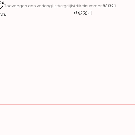
EN
Artikelnummer:
83132.1
Toevoegen aan verlanglijst
Vergelijk
GEN