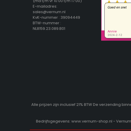
(ma t/m vr 10:00 t/m 17:00)
E-mailadres:
sales@vernum.nl
KvK-nummer : 39094449
BTW-nummer :
NL8159.23.089.B01
Alle prijzen zijn inclusief 21% BTW De verzending b
Bedrijfsgegevens: www.vernum-shop.nl - Vernum b