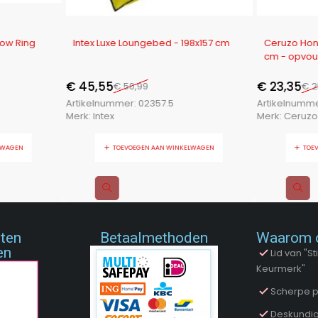
-11%
-10%
bow Ring
Intex Luxe Loungebed - 198x157 cm
Ceruzo Hon
cm - opvou
Honden
€
45,55
€
23,35
€
50,99
€
2
Artikelnummer:
02357.5
Artikelnumm
Merk:
Intex
Merk:
Ceruzo
LWAGEN
TOEVOEGEN AAN WINKELWAGEN
TOE
nten
Betaalmethoden
Waarom 
en
Lid van "
Keurmerk"
Scherpe p
Deskundig