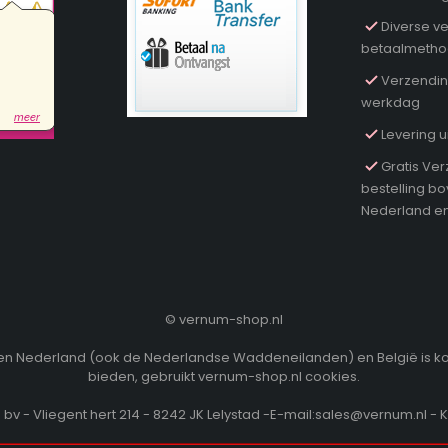
Diverse ve
betaalmeth
Verzendin
werkdag
Levering u
Gratis Ver
bestelling b
Nederland en
©
vernum-shop.nl
innen Nederland (ook de Nederlandse Waddeneilanden) en België is k
bieden, gebruikt vernum-shop.nl cookies.
v - Vliegent hert 214 - 8242 JK Lelystad -E-mail:sales@vernum.nl - 