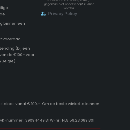
versleuteld verzonden, zodat je
gegevens niet onderschept kunnen
ilige
worden.
Privacy Policy
ode
g binnen een
it voorraad
zending (bij een
oven de €100– voor
 België)
osteloos vanaf € 100,–. Om de beste winkel te kunnen
KvK-nummer : 39094449 BTW-nr : NL8159.23.089.B01