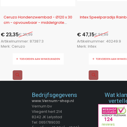
-10%
-11%
Ceruzo Hondenzwembad - Ø120 x 30
Intex Speelparadijs Rain
cm - opvouwbaar - middelgrote
Honden
€
23,35
€
47,15
€
25,99
€
52,99
Artikelnummer:
87387.3
Artikelnummer:
40249.9
Merk:
Ceruzo
Merk:
Intex
TOEVOEGEN AAN WINKELWAGEN
TOEVOEGEN AAN WINKE
Bedrijfsgegevens
Wat kla
vertell
www.Vernum-shop.nl
Vernum bv
Vliegent hert 214
8242 JK Lelystad
Tel: 0651789030