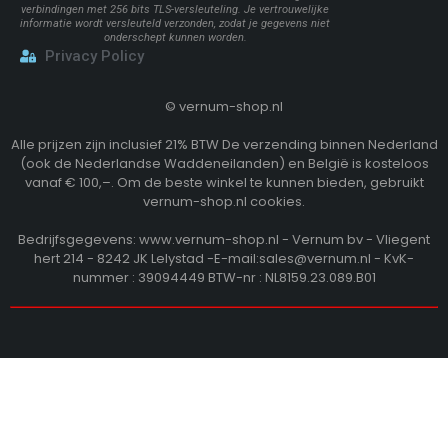
verbindingen met 256 bits TLS-versleuteling. Je vertrouwelijke
informatie wordt versleuteld verzonden, zodat je gegevens niet
onderschept kunnen worden.
Privacy Policy
©
vernum-shop.nl
Alle prijzen zijn inclusief 21% BTW De verzending binnen Nederland
(ook de Nederlandse Waddeneilanden) en België is kosteloos
vanaf € 100,–. Om de beste winkel te kunnen bieden, gebruikt
vernum-shop.nl cookies.
Bedrijfsgegevens: www.vernum-shop.nl - Vernum bv - Vliegent
hert 214 - 8242 JK Lelystad -E-mail:sales@vernum.nl - KvK-
nummer : 39094449 BTW-nr : NL8159.23.089.B01