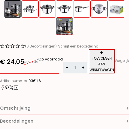
(0 Beoordelingen)
Schrijf een beoordeling
TOEVOEGEN
Op voorraad
€
24,05
Vergelijk
€
26,99
AAN
WINKELWAGEN
Alternative:
Artikelnummer:
03611.6
Omschrijving
Beoordelingen