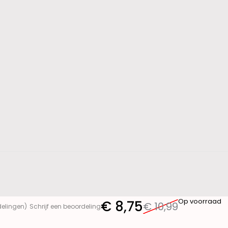
Op voorraad
€
8,75
€
10,99
delingen)
Schrijf een beoordeling