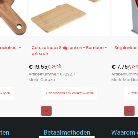
-11%
-22%
caciahout -
Ceruzo Index Snijplanken - Bamboe -
Snijplanke
extra dik
€
19,55
€
7,75
€
21,99
€
9,9
Artikelnummer:
87222.7
Artikelnumm
Merk:
Ceruzo
Merk:
Merklo
LWAGEN
TOEVOEGEN AAN WINKELWAGEN
TOE
nten
Betaalmethoden
Waarom 