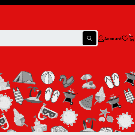
0
Account