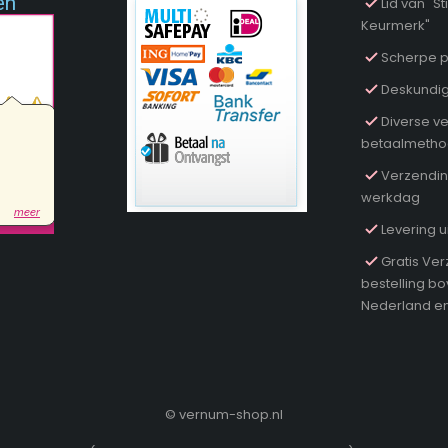
en
Lid van "
Keurmerk"
Scherpe p
Deskundig
Diverse ve
betaalmeth
Verzendin
werkdag
Levering u
Gratis Ver
bestelling b
Nederland en
©
vernum-shop.nl