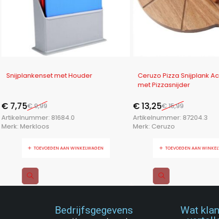
-22%
-17%
Snijplankenset met Houder
Ceruzo Pizza Snijplank A
met Pizzasnijder
€
7,75
€
13,25
€
9,99
€
15,99
Artikelnummer:
81684.0
Artikelnummer:
87204.3
Merk:
Merkloos
Merk:
Ceruzo
TOEVOEGEN AAN WINKELWAGEN
TOEVOEGEN AAN WINKE
Bedrijfsgegevens
Wat kla