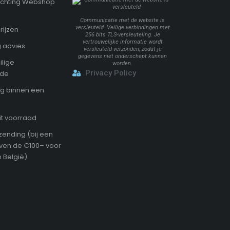
Stichting Webshop
Communicatie met de website is
versleuteld. Veilige verbindingen met
rijzen
256 bits TLS-versleuteling. Je
vertrouwelijke informatie wordt
 advies
versleuteld verzonden, zodat je
gegevens niet onderschept kunnen
ilige
worden.
Privacy Policy
ode
g binnen een
it voorraad
zending (bij een
oven de €100– voor
 België)