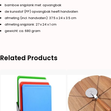
bamboe snijplank met opvangbak
de kunsstof (PP) opvangbak heeft handvaten
afmeting (incl. handvaten): 37.5 x 24 x 3.5 cm
afmeting snijplank: 27 x 24 x 1 cm
gewicht: ca. 680 gram
Related Products