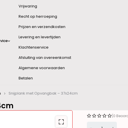
Vrijwaring
Recht op herroeping
Prijzen en verzendkosten
Levering en levertijden
vice
Klachtenservice
Afsluiting van overeenkomst
Algemene voorwaarden
Betalen
n
Snijplank met Opvangbak – 37x24cm
24cm
(0 Beoor