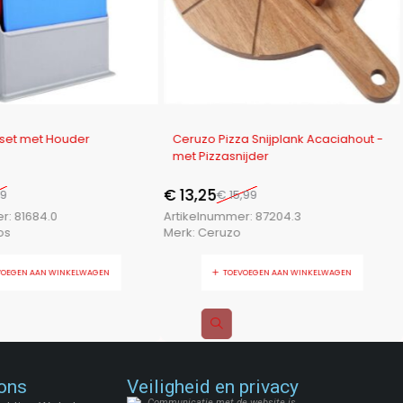
-17%
nset met Houder
Ceruzo Pizza Snijplank Acaciahout -
met Pizzasnijder
€
13,25
9
€
15,99
er:
81684.0
Artikelnummer:
87204.3
os
Merk:
Ceruzo
VOEGEN AAN WINKELWAGEN
TOEVOEGEN AAN WINKELWAGEN
ons
Veiligheid en privacy