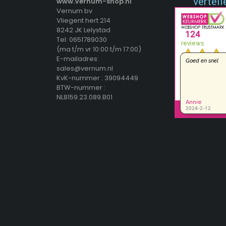
vertell
www.Vernum-shop.nl
Vernum bv
Vliegent hert 214
8242 JK Lelystad
Tel: 0651789030
(ma t/m vr 10:00 t/m 17:00)
E-mailadres:
sales@vernum.nl
KvK-nummer : 39094449
BTW-nummer :
NL8159.23.089.B01