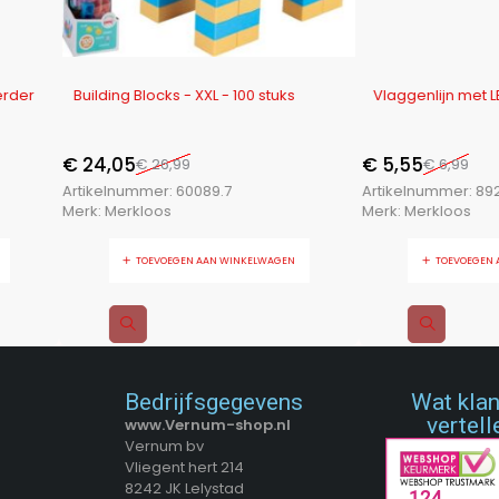
-11%
-21%
Building Blocks - XXL - 100 stuks
Vlaggenlijn met LED-Verli
€
24,05
€
5,55
€
26,99
€
6,99
Artikelnummer:
60089.7
Artikelnummer:
89269.8
Merk:
Merkloos
Merk:
Merkloos
TOEVOEGEN AAN WINKELWAGEN
TOEVOEGEN AAN WINKE
Bedrijfsgegevens
Wat kla
vertell
www.Vernum-shop.nl
Vernum bv
Vliegent hert 214
8242 JK Lelystad