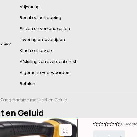
Vrijwaring
Recht op herroeping
Prijzen en verzendkosten
Levering en levertijden
vice
Klachtenservice
Afsluiting van overeenkomst
Algemene voorwaarden
Betalen
Zaagmachine met Licht en Geluid
 en Geluid
(0 Beoor