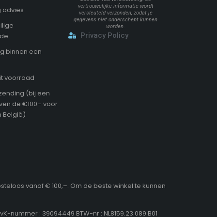
vertrouwelijke informatie wordt
 advies
versleuteld verzonden, zodat je
gegevens niet onderschept kunnen
ilige
worden.
Privacy Policy
ode
g binnen een
it voorraad
zending (bij een
oven de €100– voor
 België)
osteloos vanaf € 100,–. Om de beste winkel te kunnen
KvK-nummer : 39094449 BTW-nr : NL8159.23.089.B01