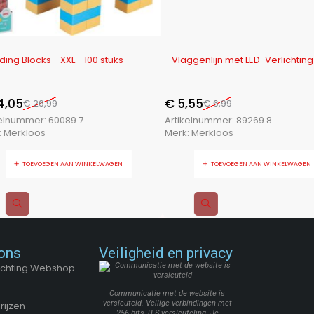
-21%
cks - XXL - 100 stuks
Vlaggenlijn met LED-Verlichting
€
5,55
6,99
€
6,99
er:
60089.7
Artikelnummer:
89269.8
os
Merk:
Merkloos
VOEGEN AAN WINKELWAGEN
TOEVOEGEN AAN WINKELWAGEN
ons
Veiligheid en privacy
Stichting Webshop
Communicatie met de website is
versleuteld. Veilige verbindingen met
rijzen
256 bits TLS-versleuteling. Je