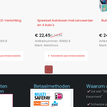
-10%
-11%
chting
Speelset Autobaan met Lanceerder
Building Blo
en 4 Auto's
€
22,45
€
24,05
€
24,99
€
2
Artikelnummer:
81990.9
Artikelnumm
Merk:
Merkloos
Merk:
Merklo
LWAGEN
TOEVOEGEN AAN WINKELWAGEN
TOE
nten
Betaalmethoden
Waarom 
en
Lid van "
Keurmerk"
Scherpe p