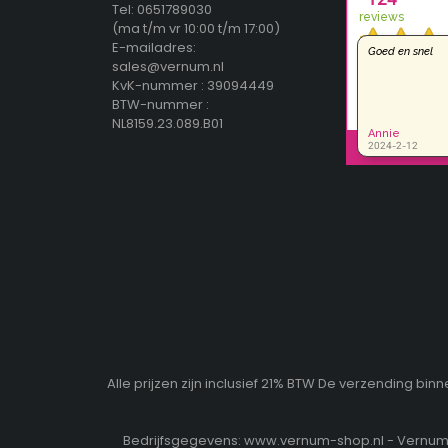
Tel: 0651789030
(ma t/m vr 10:00 t/m 17:00)
E-mailadres:
sales@vernum.nl
KvK-nummer : 39094449
BTW-nummer :
NL8159.23.089.B01
Alle prijzen zijn inclusief 21% BTW De verzending b
Bedrijfsgegevens: www.vernum-shop.nl - Vernum b