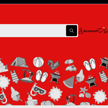
0
Account