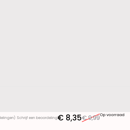
Op voorraad
€
8,35
€
9,99
delingen)
Schrijf een beoordeling