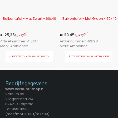
-9%
-11%
Balkontafel - Mat Zwart - 60x40
Balkontafel - Mat Groen - 60x40
€
25,35
€
27,99
€
29,45
€
32,99
Artikelnummer:
41213.1
Artikelnummer:
41212.4
Merk:
Ambiance
Merk:
Ambiance
TOEVOEGEN AAN WINKELWAGEN
TOEVOEGEN AAN WINKELWAGEN
Bedrijfsgegevens
www.Vernum-shop.nl
Vernum bv
Vliegent hert 214
8242 JK Lelystad
Tel: 0651789030
(ma t/m vr 10:00 t/m 17:00)