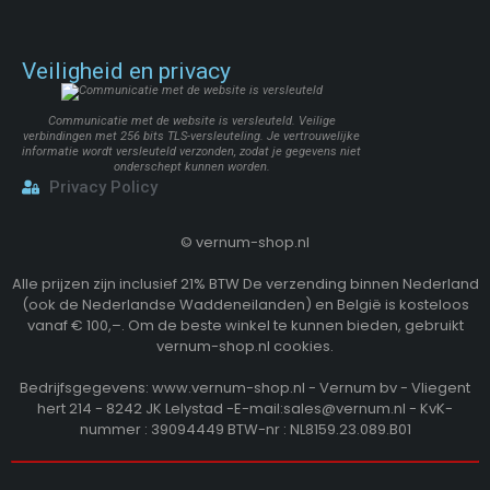
Veiligheid en privacy
Communicatie met de website is versleuteld. Veilige
verbindingen met 256 bits TLS-versleuteling. Je vertrouwelijke
informatie wordt versleuteld verzonden, zodat je gegevens niet
onderschept kunnen worden.
Privacy Policy
©
vernum-shop.nl
Alle prijzen zijn inclusief 21% BTW De verzending binnen Nederland
(ook de Nederlandse Waddeneilanden) en België is kosteloos
vanaf € 100,–. Om de beste winkel te kunnen bieden, gebruikt
vernum-shop.nl cookies.
Bedrijfsgegevens: www.vernum-shop.nl - Vernum bv - Vliegent
hert 214 - 8242 JK Lelystad -E-mail:sales@vernum.nl - KvK-
nummer : 39094449 BTW-nr : NL8159.23.089.B01