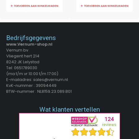
TOEVOEGEN AAN WINKELWAGEN
TOEVOEGEN AAN WINKELWAGEN
Bedrijfsgegevens
www.Vernum-shop.nl
Vernum bv
Vliegent hert 214
8242 JK Lelystad
Tel: 0651789030
(ma t/m vr 10:00 t/m 17:00)
E-mailadres: sales@vernum.nl
KvK-nummer : 39094449
BTW-nummer : NL8159.23.089.B01
Wat klanten vertellen