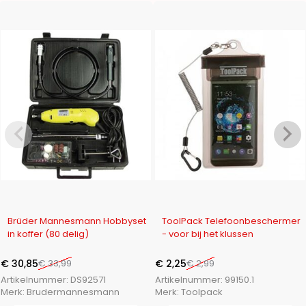
-9%
-25%
Brüder Mannesmann Hobbyset
ToolPack Telefoonbeschermer
in koffer (80 delig)
- voor bij het klussen
€
30,85
€
33,99
€
2,25
€
2,99
Artikelnummer:
DS92571
Artikelnummer:
99150.1
Merk:
Brudermannesmann
Merk:
Toolpack