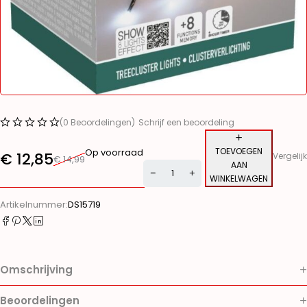
(0 Beoordelingen)
Schrijf een beoordeling
TOEVOEGEN
Op voorraad
€
12,85
Vergelijk
€
14,99
AAN
WINKELWAGEN
Alternative:
Artikelnummer:
DS15719
Omschrijving
Beoordelingen