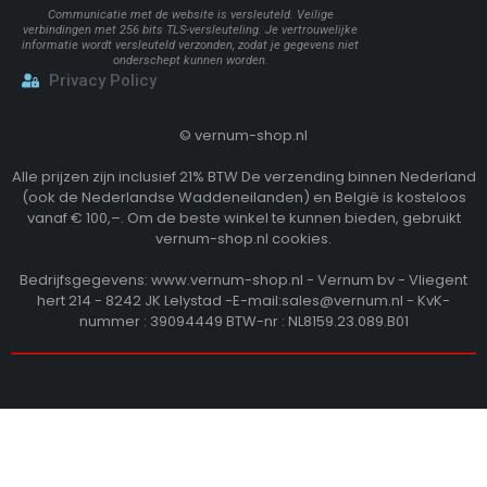
Communicatie met de website is versleuteld. Veilige
verbindingen met 256 bits TLS-versleuteling. Je vertrouwelijke
informatie wordt versleuteld verzonden, zodat je gegevens niet
onderschept kunnen worden.
Privacy Policy
©
vernum-shop.nl
Alle prijzen zijn inclusief 21% BTW De verzending binnen Nederland
(ook de Nederlandse Waddeneilanden) en België is kosteloos
vanaf € 100,–. Om de beste winkel te kunnen bieden, gebruikt
vernum-shop.nl cookies.
Bedrijfsgegevens: www.vernum-shop.nl - Vernum bv - Vliegent
hert 214 - 8242 JK Lelystad -E-mail:sales@vernum.nl - KvK-
nummer : 39094449 BTW-nr : NL8159.23.089.B01