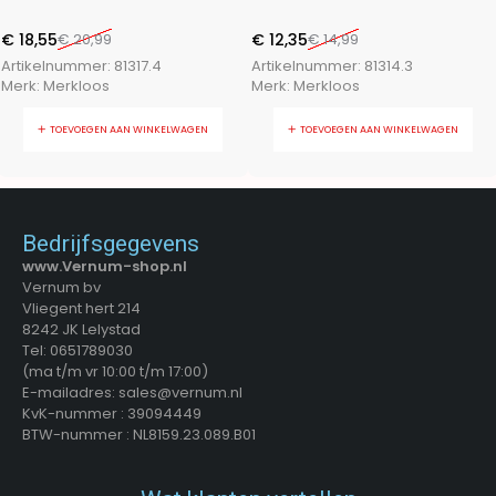
warm wit
wit
€
18,55
€
20,99
€
12,35
€
14,99
Artikelnummer:
81317.4
Artikelnummer:
81314.3
Merk:
Merkloos
Merk:
Merkloos
TOEVOEGEN AAN WINKELWAGEN
TOEVOEGEN AAN WINKELWAGEN
Bedrijfsgegevens
www.Vernum-shop.nl
Vernum bv
Vliegent hert 214
8242 JK Lelystad
Tel: 0651789030
(ma t/m vr 10:00 t/m 17:00)
E-mailadres: sales@vernum.nl
KvK-nummer : 39094449
BTW-nummer : NL8159.23.089.B01