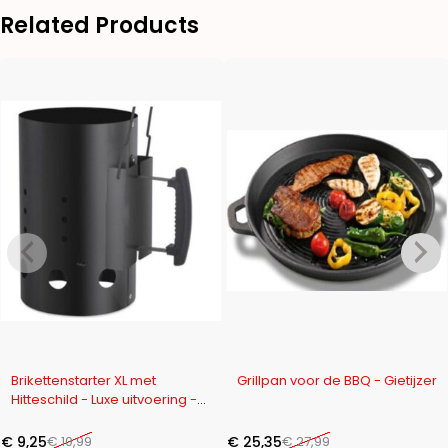
Related Products
-16%
-9%
Brikettenstarter XL met
Grillpan voor de BBQ - Gietijzer
Hitteschild - Luxe uitvoering -
Zwart
€
9,25
€
10,99
€
25,35
€
27,99