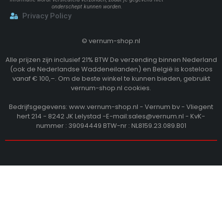
onderschept kunnen worden.
Privacy Policy
©
vernum-shop.nl
Alle prijzen zijn inclusief 21% BTW De verzending binnen Nederland
(ook de Nederlandse Waddeneilanden) en België is kosteloos
vanaf € 100,–. Om de beste winkel te kunnen bieden, gebruikt
vernum-shop.nl cookies.
Bedrijfsgegevens: www.vernum-shop.nl - Vernum bv - Vliegent
hert 214 - 8242 JK Lelystad -E-mail:sales@vernum.nl - KvK-
nummer : 39094449 BTW-nr : NL8159.23.089.B01