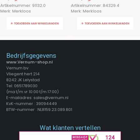
Artikelnummer:
91132.0
Artikelnummer:
84329.4
Merk:
Merkloos
Merk:
Merkloos
TOEVOEGEN AAN WINKELWAGEN
TOEVOEGEN AAN WINKELWAGEN
Bedrijfsgegevens
www.Vernum-shop.nl
Vernum bv
Vliegent hert 214
8242 JK Lelystad
Tel: 0651789030
(ma t/m vr 10:00 t/m 17:00)
E-mailadres: sales@vernum.nl
KvK-nummer : 39094449
BTW-nummer : NL8159.23.089.B01
Wat klanten vertellen