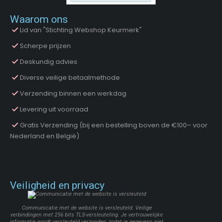
Waarom ons
Lid van "Stichting Webshop Keurmerk"
Scherpe prijzen
Deskundig advies
Diverse veilige betaalmethode
Verzending binnen een werkdag
Levering uit voorraad
Gratis Verzending (bij een bestelling boven de €100– voor
Nederland en België)
Veiligheid en privacy
Communicatie met de website is versleuteld. Veilige
verbindingen met 256 bits TLS-versleuteling. Je vertrouwelijke
informatie wordt versleuteld verzonden, zodat je gegevens niet