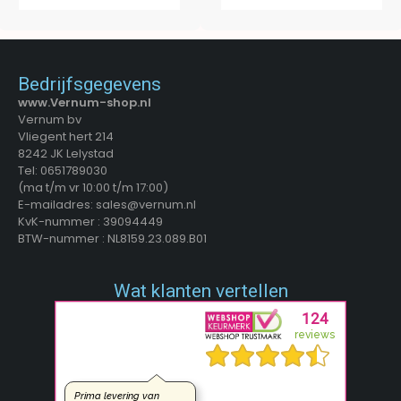
Bedrijfsgegevens
www.Vernum-shop.nl
Vernum bv
Vliegent hert 214
8242 JK Lelystad
Tel: 0651789030
(ma t/m vr 10:00 t/m 17:00)
E-mailadres: sales@vernum.nl
KvK-nummer : 39094449
BTW-nummer : NL8159.23.089.B01
Wat klanten vertellen