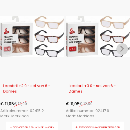
-15%
-15%
Leesbril +2.0 - set van 6 -
Leesbril +3.0 - set van 6 -
Dames
Dames
€
11,05
€
12,99
€
11,05
€
12,99
Artikelnummer:
02415.2
Artikelnummer:
02417.6
Merk:
Merkloos
Merk:
Merkloos
TOEVOEGEN AAN WINKELWAGEN
TOEVOEGEN AAN WINKELWAGEN