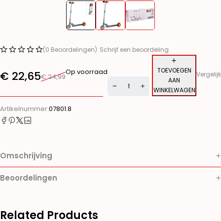
(0 Beoordelingen)
Schrijf een beoordeling
TOEVOEGEN
Op voorraad
€
22,65
Vergelijk
€
24,99
AAN
WINKELWAGEN
Alternative:
Artikelnummer:
07801.8
Omschrijving
Beoordelingen
Related Products