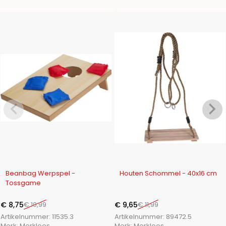
-20%
-20%
Beanbag Werpspel -
Houten Schommel - 40x16 cm
Tossgame
€
8,75
€
10,99
€
9,65
€
11,99
Artikelnummer:
11535.3
Artikelnummer:
89472.5
Merk:
Merkloos
Merk:
Merkloos