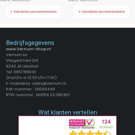
TOEVOEGEN AAN WINKELWAGEN
TOEVOEGEN AAN WINKELWAGEN
Bedrijfsgegevens
www.Vernum-shop.nl
Vernum bv
Vliegent hert 214
8242 JK Lelystad
Tel: 0651789030
(ma t/m vr 10:00 t/m 17:00)
E-mailadres: sales@vernum.nl
KvK-nummer : 39094449
BTW-nummer : NL8159.23.089.B01
Wat klanten vertellen