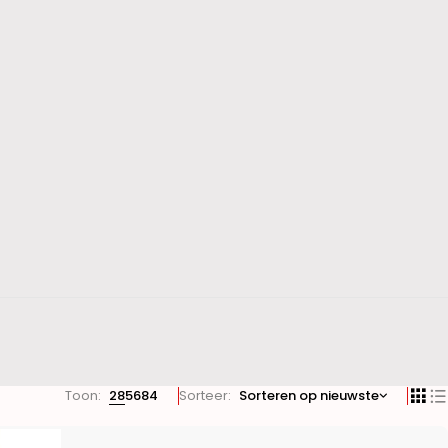
Toon:
28
56
84
Sorteer
Sorteren op nieuwste