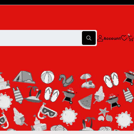
0
Account