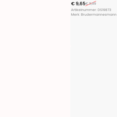
FX Tools
(9)
€
9,65
€
11,99
FXcontrol
(5)
Artikelnummer:
DS19873
Gifts@Home
(5)
Merk:
Brudermannesmann
Greenland
(1)
Grundig
(4)
H&S Collection
(1)
Haushalt International
(2)
Hearts&Homies
(2)
Holly Jolly
(1)
Home&Styling
(10)
I-Watts Outdoor
(2)
Intex
(4)
La Cucina
(3)
Luume
(1)
Martor
(1)
Masterpro
(4)
Meister
(1)
Merkloos
(673)
Outdoor Games
(1)