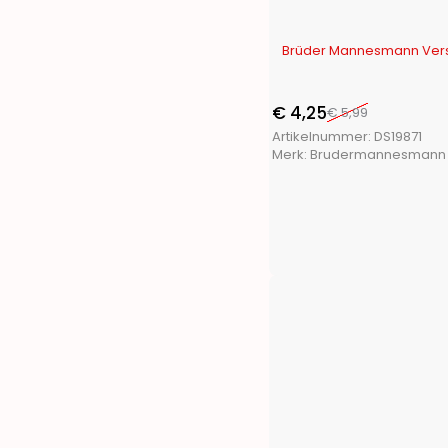
Penn
(1)
Pet Toys
(1)
-29%
Brüder Mannesmann Vers
Pets Collection
(3)
Playmarket
(7)
ProBeach
(3)
€
4,25
€
5,99
ProGarden
(46)
Artikelnummer:
DS19871
Merk:
Brudermannesmann
Protenrop
(4)
ProWorld
(3)
Pure2Improve
(4)
Pyrex
(1)
Q Flexx
(2)
Redcliffs
(28)
Renberg
(13)
S.I.A.
(11)
San Ignacio
(14)
Segnale
(2)
Soundlogic
(1)
Storage Solutions
(7)
Termolex
(1)