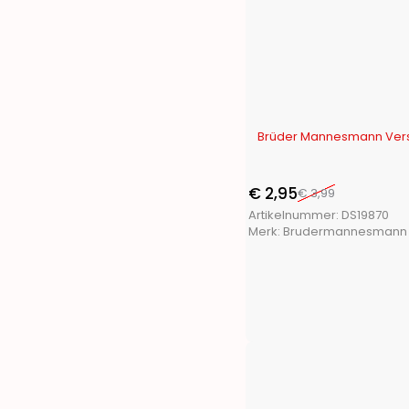
Toolpack
(21)
Trends4You
(15)
Ultra Clean
(1)
Vaggan
(17)
XQ Fresh
(2)
XQ Max
(17)
-26%
Brüder Mannesmann Vers
€
2,95
€
3,99
Artikelnummer:
DS19870
Merk:
Brudermannesmann