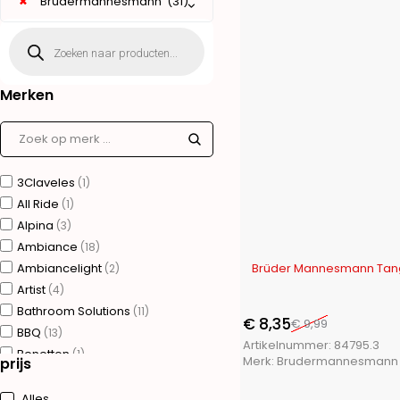
×
Brudermannesmann (31)
Merken
3Claveles
(1)
All Ride
(1)
Alpina
(3)
Ambiance
(18)
-16%
Ambiancelight
Brüder Mannesmann Tang
(2)
Artist
(4)
Bathroom Solutions
(11)
€
8,35
€
9,99
BBQ
(13)
Artikelnummer:
84795.3
Benetton
(1)
Merk:
Brudermannesmann
prijs
Bergner
(75)
Brudermannesmann
(31)
Alles