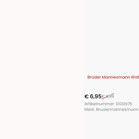
-23%
Brüder Mannesmann Wat
€
6,95
€
8,99
Artikelnummer:
DS10975
Merk:
Brudermannesmann