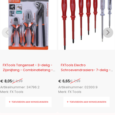
-19%
-17%
FXTools Tangenset - 3-delig -
FXTools Electro
Zijsnijtang - Combinatietang -
Schroevendraaiers- 7-delig -
Waterpomptang
Magnetisch
€
8,05
€
9,99
€
6,65
€
7,99
Artikelnummer:
34796.2
Artikelnummer:
02300.9
Merk:
FX Tools
Merk:
FX Tools
TOEVOEGEN AAN WINKELWAGEN
TOEVOEGEN AAN WINKELWAGEN