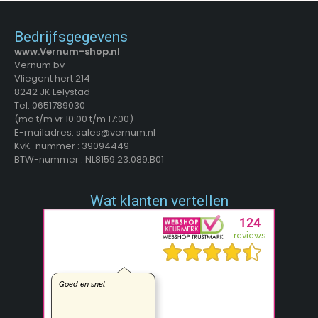
Bedrijfsgegevens
www.Vernum-shop.nl
Vernum bv
Vliegent hert 214
8242 JK Lelystad
Tel: 0651789030
(ma t/m vr 10:00 t/m 17:00)
E-mailadres: sales@vernum.nl
KvK-nummer : 39094449
BTW-nummer : NL8159.23.089.B01
Wat klanten vertellen