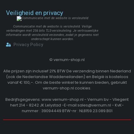
Veiligheid en privacy
Communicatie met de website is versleuteld. Veilige
verbindingen met 256 bits TLS-versleuteling. Je vertrouwelijke
informatie wordt versleuteld verzonden, zodat je gegevens niet
onderschept kunnen worden.
Privacy Policy
©
vernum-shop.nl
Alle prijzen zijn inclusief 21% BTW De verzending binnen Nederland
(ook de Nederlandse Waddeneilanden) en België is kosteloos
vanaf € 100,–. Om de beste winkel te kunnen bieden, gebruikt
vernum-shop.nl cookies.
Bedrijfsgegevens: www.vernum-shop.nl - Vernum bv - Vliegent
hert 214 - 8242 JK Lelystad -E-mail:sales@vernum.nl - KvK-
nummer : 39094449 BTW-nr : NL8159.23.089.B01