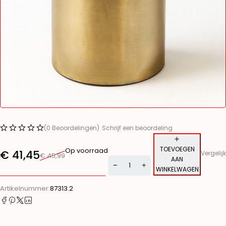
(0 Beoordelingen)
Schrijf een beoordeling
TOEVOEGEN
Op voorraad
€
41,45
Vergelijk
€
45,99
AAN
WINKELWAGEN
Alternative:
Artikelnummer:
87313.2