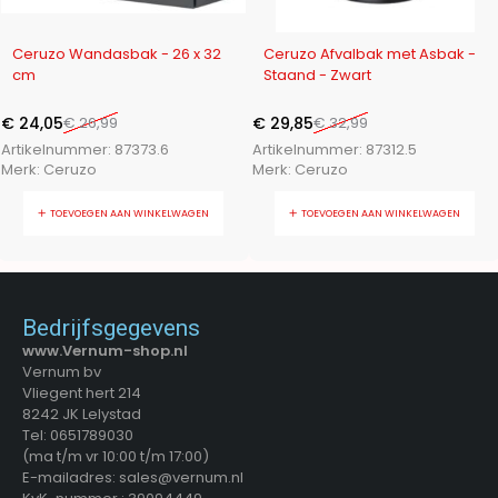
-11%
-10%
Ceruzo Wandasbak - 26 x 32
Ceruzo Afvalbak met Asbak -
cm
Staand - Zwart
€
24,05
€
26,99
€
29,85
€
32,99
Artikelnummer:
87373.6
Artikelnummer:
87312.5
Merk:
Ceruzo
Merk:
Ceruzo
TOEVOEGEN AAN WINKELWAGEN
TOEVOEGEN AAN WINKELWAGEN
Bedrijfsgegevens
www.Vernum-shop.nl
Vernum bv
Vliegent hert 214
8242 JK Lelystad
Tel: 0651789030
(ma t/m vr 10:00 t/m 17:00)
E-mailadres: sales@vernum.nl