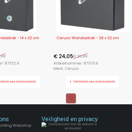
-11%
dasbak - 14 x 32 cm
Ceruzo Wandasbak - 26 x 32 cm
€
24,05
,99
€
26,99
er:
87372.9
Artikelnummer:
87373.6
Merk:
Ceruzo
VOEGEN AAN WINKELWAGEN
TOEVOEGEN AAN WINKELWAGEN
ons
Veiligheid en privacy
Stichting Webshop