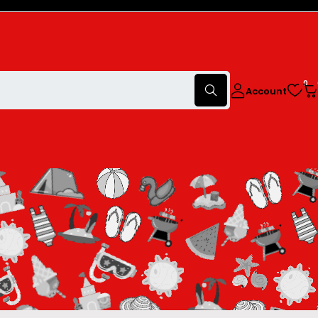
0
Account