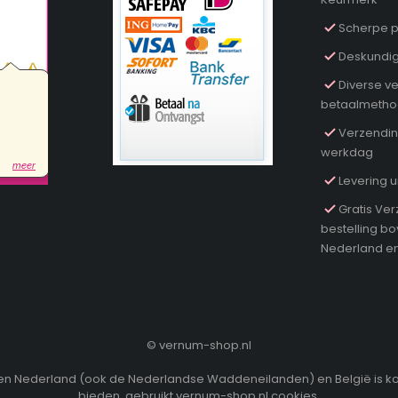
Scherpe p
Deskundig
Diverse ve
betaalmeth
Verzendin
werkdag
Levering u
Gratis Ver
bestelling b
Nederland en
©
vernum-shop.nl
innen Nederland (ook de Nederlandse Waddeneilanden) en België is k
bieden, gebruikt vernum-shop.nl cookies.