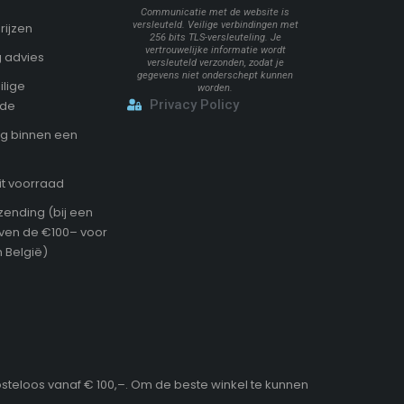
Communicatie met de website is
versleuteld. Veilige verbindingen met
rijzen
256 bits TLS-versleuteling. Je
vertrouwelijke informatie wordt
 advies
versleuteld verzonden, zodat je
gegevens niet onderschept kunnen
ilige
worden.
Privacy Policy
ode
g binnen een
it voorraad
zending (bij een
oven de €100– voor
 België)
osteloos vanaf € 100,–. Om de beste winkel te kunnen