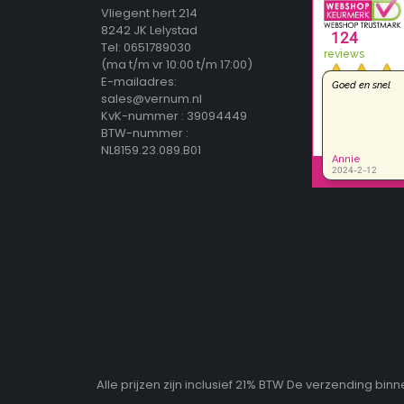
Vliegent hert 214
8242 JK Lelystad
Tel: 0651789030
(ma t/m vr 10:00 t/m 17:00)
E-mailadres:
sales@vernum.nl
KvK-nummer : 39094449
BTW-nummer :
NL8159.23.089.B01
Alle prijzen zijn inclusief 21% BTW De verzending b