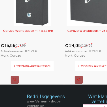
-14%
-11%
Ceruzo Wandasbak - 14 x 32 cm
Ceruzo Wandasbak - 26 
€
15,55
€
24,05
€
17,99
€
26,99
Artikelnummer:
87372.9
Artikelnummer:
87373.6
Merk:
Ceruzo
Merk:
Ceruzo
TOEVOEGEN AAN WINKELWAGEN
TOEVOEGEN AAN WINKE
Bedrijfsgegevens
Wat kla
vertell
www.Vernum-shop.nl
Vernum bv