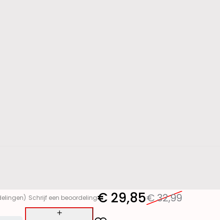
€
29,85
€
32,99
delingen)
Schrijf een beoordeling