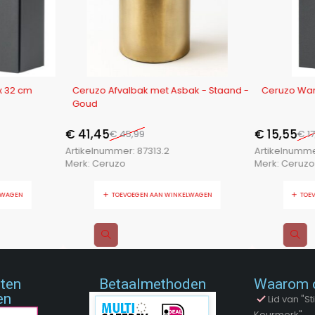
-10%
-14%
x 32 cm
Ceruzo Afvalbak met Asbak - Staand -
Ceruzo Wan
Goud
€
41,45
€
15,55
€
45,99
€
17
Artikelnummer:
87313.2
Artikelnumm
Merk:
Ceruzo
Merk:
Ceruzo
LWAGEN
TOEVOEGEN AAN WINKELWAGEN
TOE
nten
Betaalmethoden
Waarom 
en
Lid van "
Keurmerk"