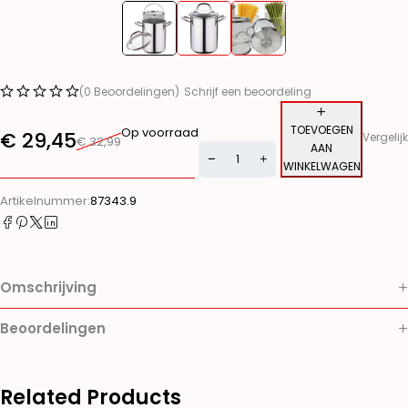
(0 Beoordelingen)
Schrijf een beoordeling
TOEVOEGEN
Op voorraad
€
29,45
Vergelijk
€
32,99
AAN
WINKELWAGEN
Alternative:
Artikelnummer:
87343.9
Omschrijving
Beoordelingen
Related Products