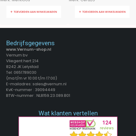
TOEVOEGEN AAN WINKELWAGEN
TOEVOEGEN AAN WINKELWAGEN
Bedrijfsgegevens
www.Vernum-shop.nl
Vernum bv
Vliegent hert 214
8242 JK Lelystad
Tel: 0651789030
(ma t/m vr 10:00 t/m 17:00)
E-mailadres: sales@vernum.nl
KvK-nummer : 39094449
BTW-nummer : NL8159.23.089.B01
Wat klanten vertellen