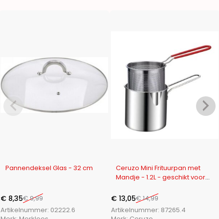
-16%
-13%
Pannendeksel Glas - 32 cm
Ceruzo Mini Frituurpan met
Mandje - 1.2L - geschikt voor
gas
€
8,35
€
9,99
€
13,05
€
14,99
Artikelnummer:
02222.6
Artikelnummer:
87265.4
Merk:
Merkloos
Merk:
Ceruzo