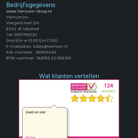
Bedrijfsgegevens
www.Vernum-shop.nl
Vernum bv
Vliegent hert 214
8242 JK Lelystad
Tel: 0651789030
(ma t/m vr 10:00 t/m 17:00)
E-mailadres: sales@vernum.nl
KvK-nummer : 39094449
BTW-nummer : NL8159.23.089.B01
Wat klanten vertellen