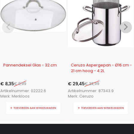
-16%
-11%
Pannendeksel Glas - 32 cm
Ceruzo Aspergepan - Ø16 cm -
21 cm hoog - 4.2L
€
8,35
€
9,99
€
29,45
€
32,99
Artikelnummer:
02222.6
Artikelnummer:
87343.9
Merk:
Merkloos
Merk:
Ceruzo
TOEVOEGEN AAN WINKELWAGEN
TOEVOEGEN AAN WINKELWAGEN