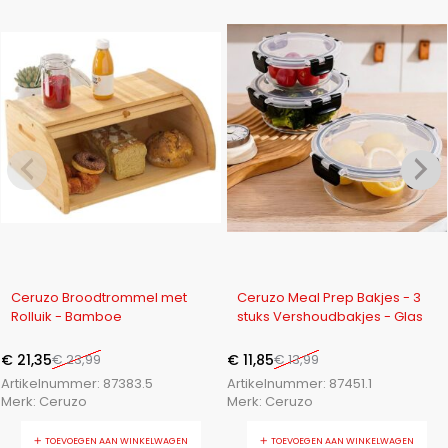
-11%
-15%
Ceruzo Broodtrommel met
Ceruzo Meal Prep Bakjes - 3
Rolluik - Bamboe
stuks Vershoudbakjes - Glas
€
21,35
€
23,99
€
11,85
€
13,99
Artikelnummer:
87383.5
Artikelnummer:
87451.1
Merk:
Ceruzo
Merk:
Ceruzo
TOEVOEGEN AAN WINKELWAGEN
TOEVOEGEN AAN WINKELWAGEN