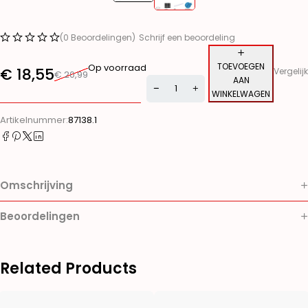
(0 Beoordelingen)
Schrijf een beoordeling
TOEVOEGEN
Op voorraad
€
18,55
Vergelijk
€
20,99
AAN
WINKELWAGEN
Alternative:
Artikelnummer:
87138.1
Omschrijving
Beoordelingen
Related Products