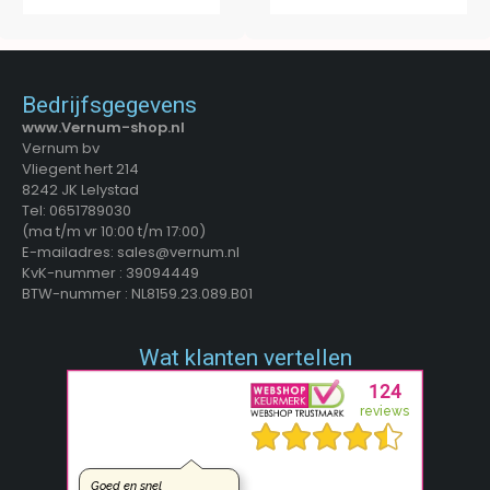
Bedrijfsgegevens
www.Vernum-shop.nl
Vernum bv
Vliegent hert 214
8242 JK Lelystad
Tel: 0651789030
(ma t/m vr 10:00 t/m 17:00)
E-mailadres: sales@vernum.nl
KvK-nummer : 39094449
BTW-nummer : NL8159.23.089.B01
Wat klanten vertellen