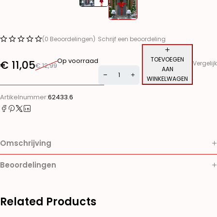
(0 Beoordelingen)
Schrijf een beoordeling
TOEVOEGEN
Op voorraad
€
11,05
Vergelijk
€
12,99
AAN
WINKELWAGEN
Alternative:
Artikelnummer:
62433.6
Omschrijving
Beoordelingen
Related Products