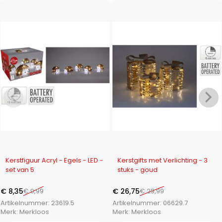
-16%
-11%
Kerstfiguur Acryl - Egels - LED -
Kerstgifts met Verlichting - 3
set van 5
stuks - goud
€
8,35
€
9,99
€
26,75
€
29,99
Artikelnummer:
23619.5
Artikelnummer:
06629.7
Merk:
Merkloos
Merk:
Merkloos