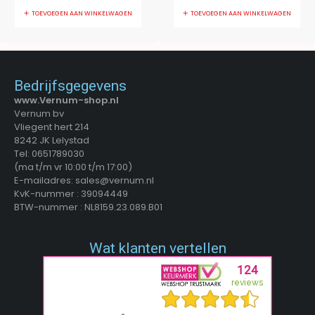
TOEVOEGEN AAN WINKELWAGEN
TOEVOEGEN AAN WINKELWAGEN
Bedrijfsgegevens
www.Vernum-shop.nl
Vernum bv
Vliegent hert 214
8242 JK Lelystad
Tel: 0651789030
(ma t/m vr 10:00 t/m 17:00)
E-mailadres: sales@vernum.nl
KvK-nummer : 39094449
BTW-nummer : NL8159.23.089.B01
Wat klanten vertellen