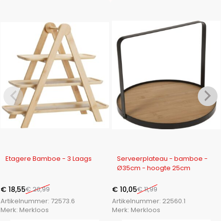
-12%
-16%
Etagere Bamboe - 3 Laags
Serveerplateau - bamboe -
Ø35cm - hoogte 25cm
€
18,55
€
20,99
€
10,05
€
11,99
Artikelnummer:
72573.6
Artikelnummer:
22560.1
Merk:
Merkloos
Merk:
Merkloos