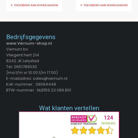
TOEVOEGEN AAN WINKELWAGEN
TOEVOEGEN AAN WINKELWAGEN
Bedrijfsgegevens
www.Vernum-shop.nl
Vernum bv
Vliegent hert 214
8242 JK Lelystad
Tel: 0651789030
(ma t/m vr 10:00 t/m 17:00)
E-mailadres: sales@vernum.nl
KvK-nummer : 39094449
BTW-nummer : NL8159.23.089.B01
Wat klanten vertellen