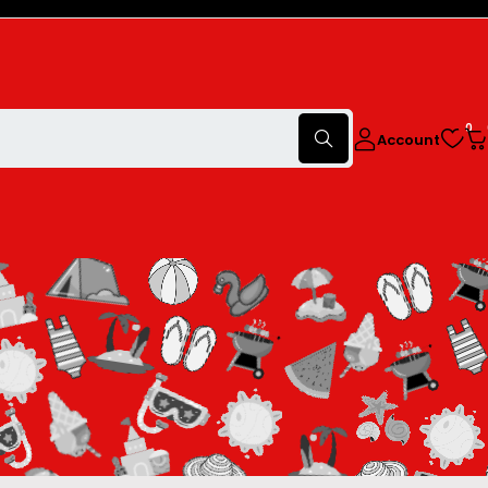
0
Account