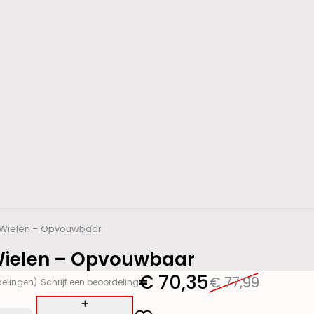
4 Wielen – Opvouwbaar
 Wielen – Opvouwbaar
€
70,35
€
77,99
delingen)
Schrijf een beoordeling