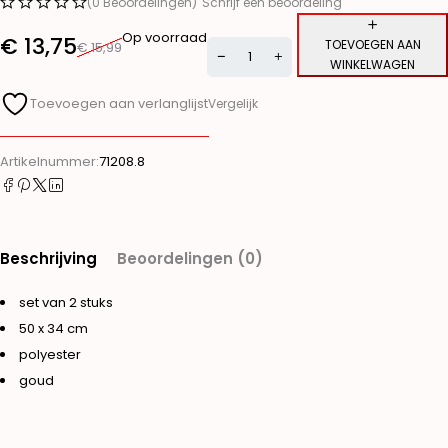
(0 Beoordelingen)
Schrijf een beoordeling
Op voorraad
€
13,75
TOEVOEGEN AAN
€
15,99
WINKELWAGEN
Alternative:
Toevoegen aan verlanglijst
Vergelijk
Artikelnummer:
71208.8
Beschrijving
Beoordelingen (0)
set van 2 stuks
50 x 34 cm
polyester
goud