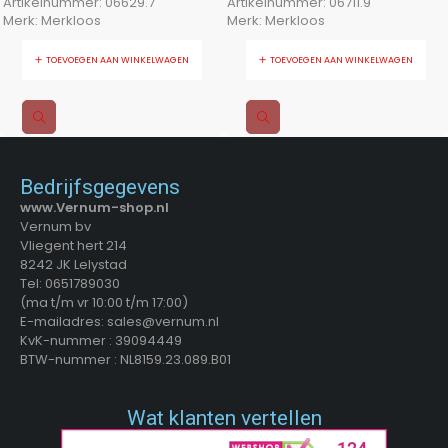
Artikelnummer:
06629.7
Artikelnummer:
06711.9
Merk:
Merkloos
Merk:
Merkloos
TOEVOEGEN AAN WINKELWAGEN
TOEVOEGEN AAN WINKELWAGEN
Bedrijfsgegevens
www.Vernum-shop.nl
Vernum bv
Vliegent hert 214
8242 JK Lelystad
Tel: 0651789030
(ma t/m vr 10:00 t/m 17:00)
E-mailadres: sales@vernum.nl
KvK-nummer : 39094449
BTW-nummer : NL8159.23.089.B01
Wat klanten vertellen