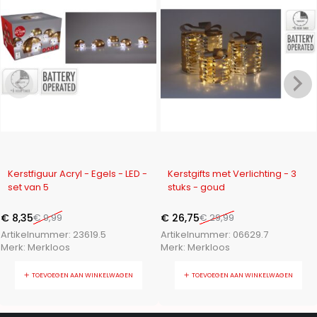
-16%
-11%
Kerstfiguur Acryl - Egels - LED -
Kerstgifts met Verlichting - 3
set van 5
stuks - goud
€
8,35
€
9,99
€
26,75
€
29,99
Artikelnummer:
23619.5
Artikelnummer:
06629.7
Merk:
Merkloos
Merk:
Merkloos
TOEVOEGEN AAN WINKELWAGEN
TOEVOEGEN AAN WINKELWAGEN