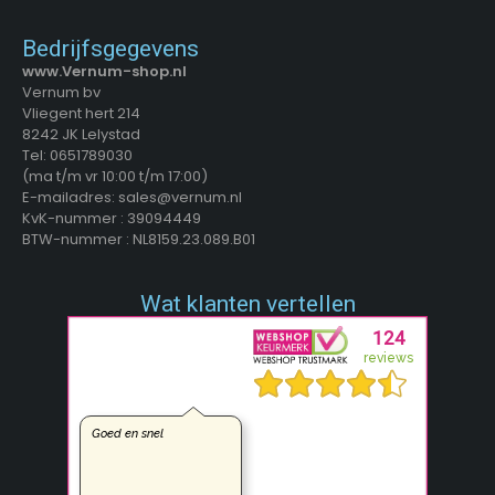
Bedrijfsgegevens
www.Vernum-shop.nl
Vernum bv
Vliegent hert 214
8242 JK Lelystad
Tel: 0651789030
(ma t/m vr 10:00 t/m 17:00)
E-mailadres: sales@vernum.nl
KvK-nummer : 39094449
BTW-nummer : NL8159.23.089.B01
Wat klanten vertellen