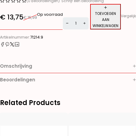
(0 Beoordelingen)
Schrijf een beoordeling
TOEVOEGEN
Op voorraad
€
13,75
Vergelijk
€
15,99
AAN
WINKELWAGEN
Alternative:
Artikelnummer:
71214.9
Omschrijving
Beoordelingen
Related Products