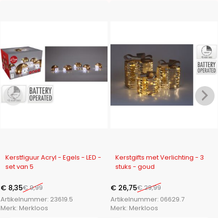
-16%
-11%
Kerstfiguur Acryl - Egels - LED -
Kerstgifts met Verlichting - 3
set van 5
stuks - goud
€
8,35
€
9,99
€
26,75
€
29,99
Artikelnummer:
23619.5
Artikelnummer:
06629.7
Merk:
Merkloos
Merk:
Merkloos