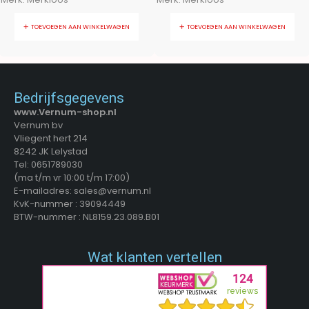
TOEVOEGEN AAN WINKELWAGEN
TOEVOEGEN AAN WINKELWAGEN
Bedrijfsgegevens
www.Vernum-shop.nl
Vernum bv
Vliegent hert 214
8242 JK Lelystad
Tel: 0651789030
(ma t/m vr 10:00 t/m 17:00)
E-mailadres: sales@vernum.nl
KvK-nummer : 39094449
BTW-nummer : NL8159.23.089.B01
Wat klanten vertellen