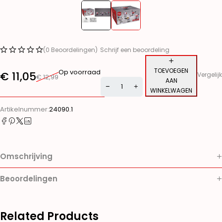
(0 Beoordelingen)
Schrijf een beoordeling
TOEVOEGEN
Op voorraad
€
11,05
Vergelijk
€
12,99
AAN
WINKELWAGEN
Alternative:
Artikelnummer:
24090.1
Omschrijving
Beoordelingen
Related Products