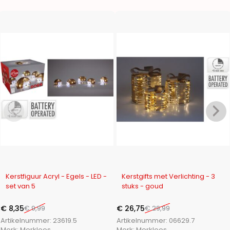
-16%
-11%
Kerstfiguur Acryl - Egels - LED -
Kerstgifts met Verlichting - 3
set van 5
stuks - goud
€
8,35
€
9,99
€
26,75
€
29,99
Artikelnummer:
23619.5
Artikelnummer:
06629.7
Merk:
Merkloos
Merk:
Merkloos