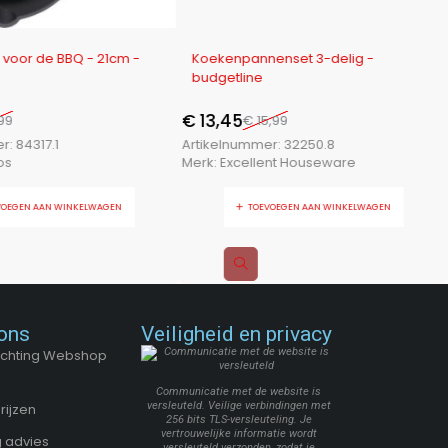
-16%
voor de BBQ - 21cm -
Koekenpannenset 3-delig -
budgetline
€
13,45
99
€
15,99
er:
84317.1
Artikelnummer:
32250.8
os
Merk:
Excellent Houseware
VOEGEN AAN WINKELWAGEN
TOEVOEGEN AAN WINKELWAGEN
ons
Veiligheid en privacy
Stichting Webshop
Communicatie met de website is
versleuteld. Veilige verbindingen met
rijzen
256 bits TLS-versleuteling. Je
vertrouwelijke informatie wordt
 advies
versleuteld verzonden, zodat je