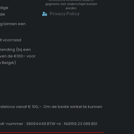
gegevens niet onderschept kunnen
ilige
worden.
Privacy Policy
ode
g binnen een
it voorraad
zending (bij een
oven de €100– voor
 België)
osteloos vanaf € 100,–. Om de beste winkel te kunnen
KvK-nummer : 39094449 BTW-nr : NL8159.23.089.B01