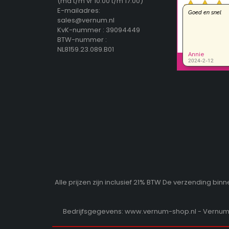
(ma t/m vr 10:00 t/m 17:00)
E-mailadres:
sales@vernum.nl
KvK-nummer : 39094449
BTW-nummer :
NL8159.23.089.B01
Alle prijzen zijn inclusief 21% BTW De verzending b
Bedrijfsgegevens: www.vernum-shop.nl - Vernum b