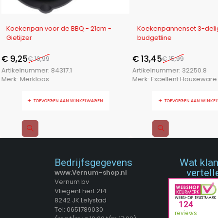
-16%
-16%
Koekenpan voor de BBQ - 21cm -
Koekenpannenset 3-deli
Gietijzer
budgetline
€
9,25
€
13,45
€
10,99
€
15,99
Artikelnummer:
84317.1
Artikelnummer:
32250.8
Merk:
Merkloos
Merk:
Excellent Houseware
TOEVOEGEN AAN WINKELWAGEN
TOEVOEGEN AAN WINKE
Bedrijfsgegevens
Wat kla
vertell
www.Vernum-shop.nl
Vernum bv
Vliegent hert 214
8242 JK Lelystad
Tel: 0651789030