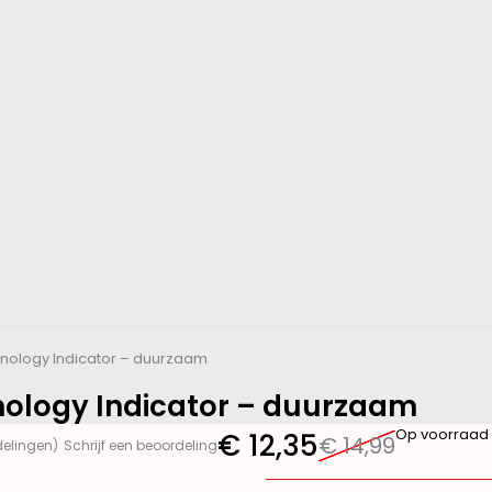
hnology Indicator – duurzaam
nology Indicator – duurzaam
Op voorraad
€
12,35
€
14,99
delingen)
Schrijf een beoordeling