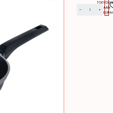
TOEVOEG
AAN
WINKELWA
Alternative: