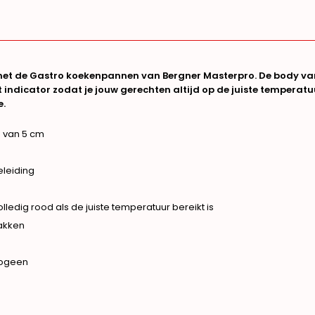
met de Gastro koekenpannen van Bergner Masterpro. De body va
ot indicator zodat je jouw gerechten altijd op de juiste tempera
e.
 van 5 cm
eleiding
lledig rood als de juiste temperatuur bereikt is
akken
alogeen