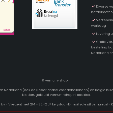
Diverse ve
betaalmeth
Verzendin
werkdag
Levering u
Gratis Ver
bestelling b
Nederland en
©
vernum-shop.nl
innen Nederland (ook de Nederlandse Waddeneilanden) en België is k
bieden, gebruikt vernum-shop.nl cookies.
v - Vliegent hert 214 - 8242 JK Lelystad -E-mail:sales@vernum.nl - 