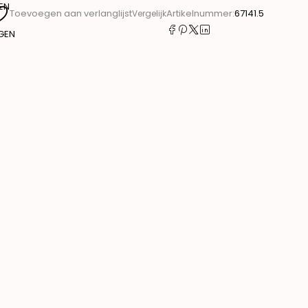
EN
Artikelnummer:
67141.5
Toevoegen aan verlanglijst
Vergelijk
GEN