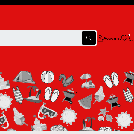
0
Account