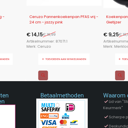
-17%
-16%
g -
Ceruzo Pannenkoekenpan PFAS vrij -
Koekenpan 
24 cm - jazzy pink
Gietijzer
€
14,15
€
9,25
€
16,99
€
10,
Artikelnummer:
87071.1
Artikelnumm
Merk:
Ceruzo
Merk:
Merklo
LWAGEN
TOEVOEGEN AAN WINKELWAGEN
TOE
nten
Betaalmethoden
Waarom 
en
Lid van "
Keurmerk"
Scherpe p
Deskundig