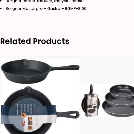
Bergner
Re
eco:
Re
duce,
Re
cycle,
Re
use
Bergner Masterpro – Gastro – BGMP-8100
Related Products