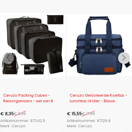
-16%
-14%
Ceruzo Packing Cubes -
Ceruzo Geïsoleerde Koeltas -
Reisorganizers - set van 8
Lunchtas 14 Liter - Blauw
€
8,35
€
9,99
€
15,55
€
17,99
Artikelnummer:
87242.5
Artikelnummer:
87129.9
Merk:
Ceruzo
Merk:
Ceruzo