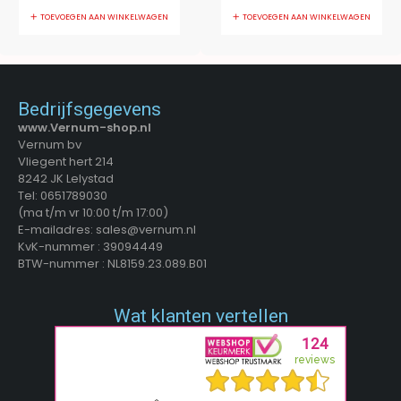
TOEVOEGEN AAN WINKELWAGEN
TOEVOEGEN AAN WINKELWAGEN
Bedrijfsgegevens
www.Vernum-shop.nl
Vernum bv
Vliegent hert 214
8242 JK Lelystad
Tel: 0651789030
(ma t/m vr 10:00 t/m 17:00)
E-mailadres: sales@vernum.nl
KvK-nummer : 39094449
BTW-nummer : NL8159.23.089.B01
Wat klanten vertellen