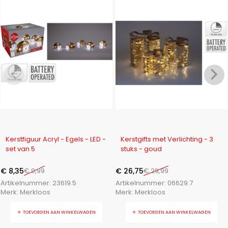
-16%
-11%
Kerstfiguur Acryl - Egels - LED -
Kerstgifts met Verlichting - 3
set van 5
stuks - goud
€
8,35
€
9,99
€
26,75
€
29,99
Artikelnummer:
23619.5
Artikelnummer:
06629.7
Merk:
Merkloos
Merk:
Merkloos
TOEVOEGEN AAN WINKELWAGEN
TOEVOEGEN AAN WINKELWAGEN