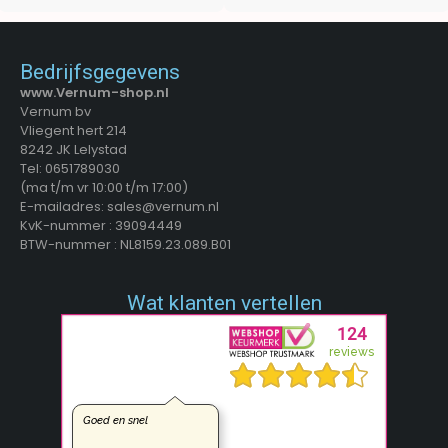
Bedrijfsgegevens
www.Vernum-shop.nl
Vernum bv
Vliegent hert 214
8242 JK Lelystad
Tel: 0651789030
(ma t/m vr 10:00 t/m 17:00)
E-mailadres: sales@vernum.nl
KvK-nummer : 39094449
BTW-nummer : NL8159.23.089.B01
Wat klanten vertellen