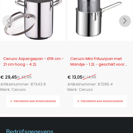
-11%
-13%
Ceruzo Aspergepan - Ø16 cm -
Ceruzo Mini Frituurpan met
21 cm hoog - 4.2L
Mandje - 1.2L - geschikt voor
gas
€
29,45
€
32,99
€
13,05
€
14,99
Artikelnummer:
87343.9
Artikelnummer:
87265.4
Merk:
Ceruzo
Merk:
Ceruzo
TOEVOEGEN AAN WINKELWAGEN
TOEVOEGEN AAN WINKELWAGEN
Bedrijfsgegevens