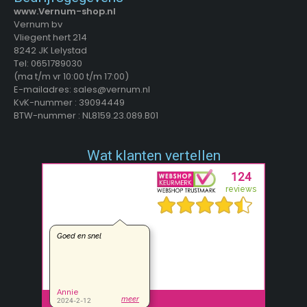
www.Vernum-shop.nl
Vernum bv
Vliegent hert 214
8242 JK Lelystad
Tel: 0651789030
(ma t/m vr 10:00 t/m 17:00)
E-mailadres: sales@vernum.nl
KvK-nummer : 39094449
BTW-nummer : NL8159.23.089.B01
Wat klanten vertellen